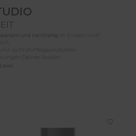
TUDIO
EIT
, sparsam und nachhaltig
im Einsatz sind?
Dich.
 hin zu Profi-Pflegeprodukten.
erungen Deines Studios.
Level.