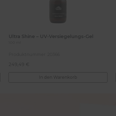
Ultra Shine – UV-Versiegelungs-Gel
100 ml
Produktnummer: 20366
249,49 €
Regulärer Preis:
In den Warenkorb