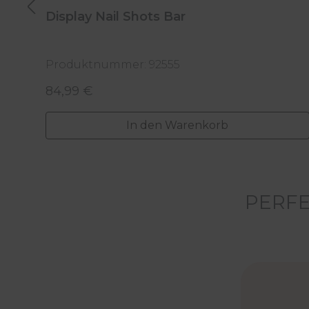
Display Nail Shots Bar
Produktnummer: 92555
84,99 €
Regulärer Preis:
In den Warenkorb
PERFE