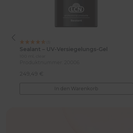
(3)
Sealant – UV-Versiegelungs-Gel
100 ml, clear
Produktnummer: 20006
249,49 €
Regulärer Preis:
In den Warenkorb