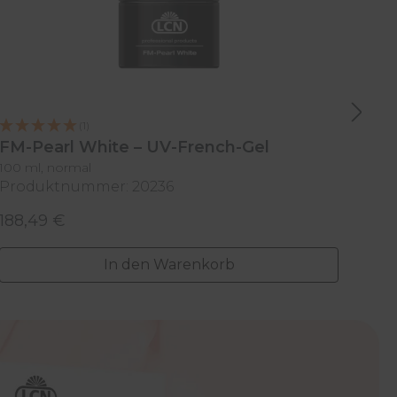
(1)
FM-Pearl White – UV-French-Gel
Bon
100 ml, normal
tran
Produktnummer: 20236
Pro
188,49 €
144
Regulärer Preis:
Reg
In den Warenkorb