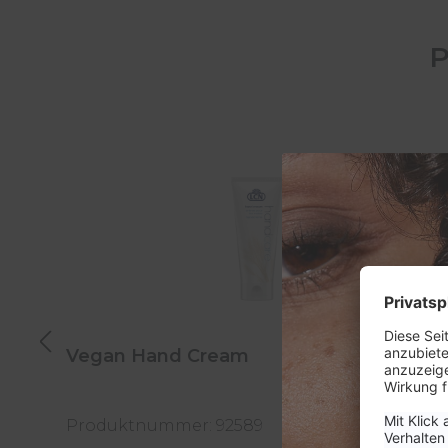
P
Produktgalerie überspringen
Vegan Hand Cream
Produktnummer: 92589