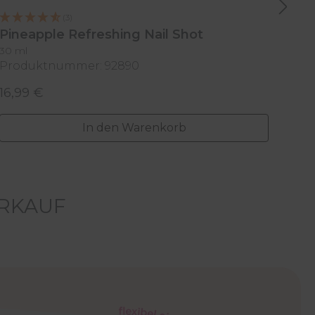
(3)
Pineapple Refreshing Nail Shot
Blu
30 ml
30 m
Produktnummer: 92890
Pro
16,99 €
16,
Regulärer Preis:
Reg
In den Warenkorb
ERKAUF