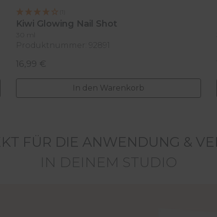
(1)
Kiwi Glowing Nail Shot
30 ml
Produktnummer: 92891
16,99 €
Regulärer Preis:
In den Warenkorb
KT FÜR DIE ANWENDUNG & V
IN DEINEM STUDIO