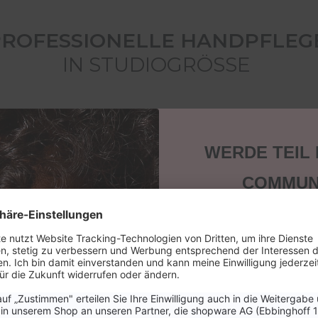
ROFESSIONELLE HANDPFLE
IN STUDIOGRÖSSE
Bald wieder verfügbar
WERDE TEIL
COMMUN
Sichere dir 15 % Ra
nächste Bestellung
keine News, Tipps
(3)
Aktione
Vegan Anti Age Hand Cream
Email
Produktnummer: 92593