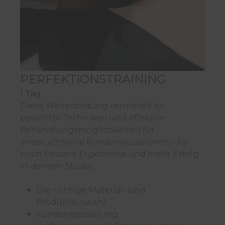
PERFEKTIONSTRAINING
1 Tag
Diese Weiterbildung vermittelt dir
bewährte Techniken und effektive
Behandlungsmöglichkeiten für
anspruchsvolle Kundensituationen – für
noch bessere Ergebnisse und mehr Erfolg
in deinem Studio.
Die richtige Material- und
Produktauswahl
Kundentypisierung