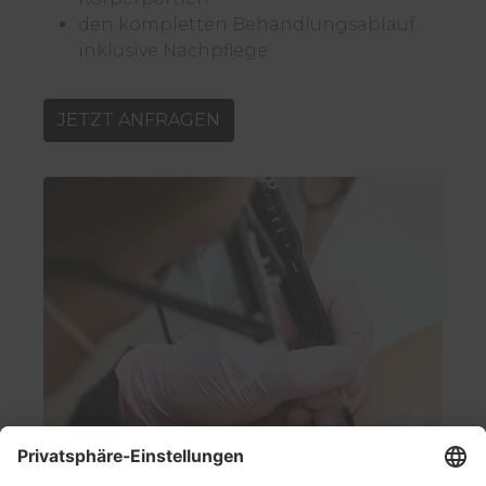
den kompletten Behandlungsablauf
inklusive Nachpflege
JETZT ANFRAGEN