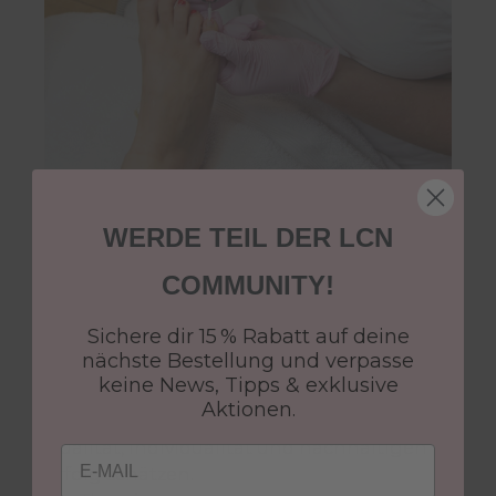
WERDE TEIL DER LCN
DER EINFACHE WEG ZU
COMMUNITY!
DEINEM EIGENEN BUSINESS
Sichere dir 15 % Rabatt auf deine
6 Tage
nächste Bestellung und verpasse
Unsere exklusive Komplettschulung bietet
keine News, Tipps & exklusive
dir eine praxisnahe Ausbildung auf
Aktionen.
höchstem Niveau – perfekt für alle, die
Qualität, Individualität und nachhaltigen
Email
Erfolg schätzen.