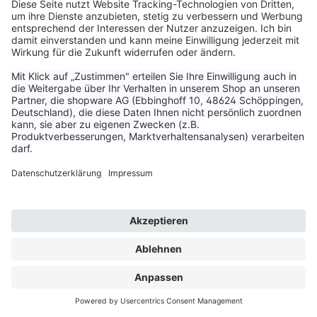
BODY TATTOO
GRUNDAUSBILDUNG
2 Tage
Starte jetzt deine Tattoo-Karriere mit
unserem Intensivkurs! Du träumst davon,
Tattoos professionell zu stechen und Deine
kreative Ader in die Hautkunst einfließen zu
lassen? Dann ist unser zweitägiger Body
Tattoo Kurs der perfekte Einstieg für Dich!
Dermatologie / Hygiene
Farblehre / Visagismus
Vorzeichnen
Der Arbeitsplatz und die Instrumente
Kontraindikationen und das