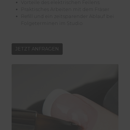
Vorteile des elektrischen Feilens
Praktisches Arbeiten mit dem Fräser
Refill und ein zeitsparender Ablauf bei
Folgeterminen im Studio
JETZT ANFRAGEN