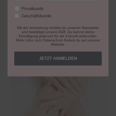
Theorie
kosmetische Fußpflege
Kundengruppe
Privatkunde
Diabetischer Fuß - in der Theorie!
Geschäftskunde
Wilde Pedique
Spangentechnik
Mit der Anmeldung erhältst du unseren Newsletter
und bestätigst unsere AGB. Du kannst deine
Einwilligung jederzeit für die Zukunft widerrufen.
Mehr Infos zum Datenschutz findest du auf unserer
JETZT ANFRAGEN
Website.
JETZT ANMELDEN