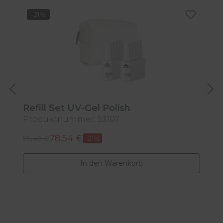
Produktgalerie überspringen
-21%
Refill Set UV-Gel Polish
S
Produktnummer: 93107
P
78,54 €
Regulärer Preis:
Re
Verkaufspreis:
99,48 €
-21%
V
3
In den Warenkorb