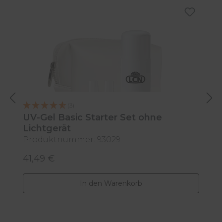
Produktgalerie überspringen
(3)
UV-Gel Basic Starter Set ohne
U
Lichtgerät
L
Produktnummer: 93029
P
41,49 €
7
Regulärer Preis:
R
In den Warenkorb