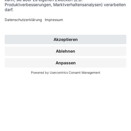
& exklusive Aktionen.
Kundengruppe
Privatkunde
Geschäftskunde
Email
JETZT ANMELDEN
Mit der Anmeldung erhältst du unseren Newsletter und
bestätigst unsere AGB. Du kannst deine Einwilligung
jederzeit für die Zukunft widerrufen. Mehr Infos zum
Datenschutz findest du auf unserer Website.
Service & Kontakt