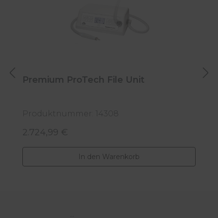
Premium ProTech File Unit
S
Produktnummer: 14308
P
2.724,99 €
7
Regulärer Preis:
R
In den Warenkorb