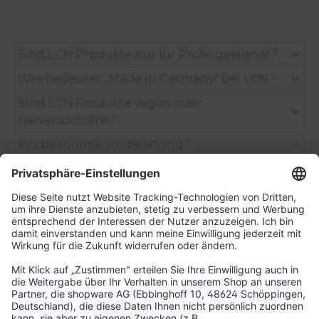
Sind LCN Produkte nur für Profis geeignet?
Was bedeutet „Made in Germany" bei LCN?
Sind LCN Produkte vegan oder
tierversuchsfrei?
Wo bekomme ich Beratung?
Bietet LCN Schulungen an?
WERDE TEIL DER LCN
COMMUNITY!
Sichere dir 15% Rabatt auf deine nächste
Bestellung und verpasse keine News, Tipps