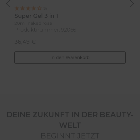
(3)
Super Gel 3 in 1
B
A
20ml, naked rose
Produktnummer: 92066
P
20
36,49 €
4
Regulärer Preis:
R
In den Warenkorb
DEINE ZUKUNFT IN DER BEAUTY-
WELT
BEGINNT JETZT