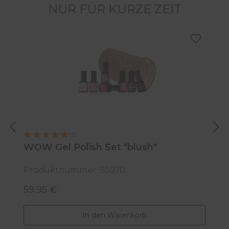
NUR FÜR KURZE ZEIT
Produktgalerie überspringen
W
(3)
WOW Gel Polish Set "blush"
ve
Produktnummer: 93070
P
59,95 €
9
Regulärer Preis:
R
In den Warenkorb