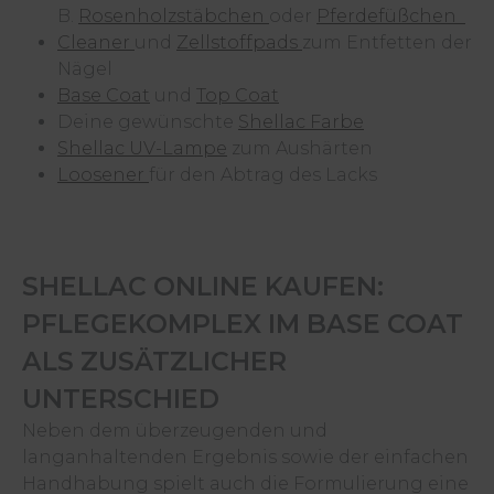
B.
Rosenholzstäbchen
oder
Pferdefüßchen
Cleaner
und
Zellstoffpads
zum Entfetten der
Nägel
Base Coat
und
Top Coat
Deine gewünschte
Shellac Farbe
Shellac UV-Lampe
zum Aushärten
Loosener
für den Abtrag des Lacks
SHELLAC ONLINE KAUFEN:
PFLEGEKOMPLEX IM BASE COAT
ALS ZUSÄTZLICHER
UNTERSCHIED
Neben dem überzeugenden und
langanhaltenden Ergebnis sowie der einfachen
Handhabung spielt auch die Formulierung eine