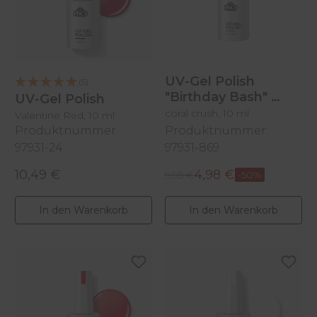
UV-Gel Polish
(5)
"Birthday Bash"
UV-Gel Polish
coral crush, 10 ml
Valentine Red, 10 ml
Produktnummer:
Produktnummer:
97931-24
97931-869
10,49 €
4,98 €
Regulärer Preis:
Regulärer Preis:
Verkaufspreis:
9,95 €
-50%
In den Warenkorb
In den Warenkorb