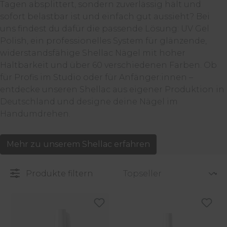
Tagen absplittert, sondern zuverlässig hält und
sofort belastbar ist und einfach gut aussieht? Bei
uns findest du dafür die passende Lösung: UV Gel
Polish, ein professionelles System für glänzende,
widerstandsfähige Shellac Nägel mit hoher
Haltbarkeit und über 60 verschiedenen Farben. Ob
für Profis im Studio oder für Anfänger:innen –
entdecke unseren Shellac aus eigener Produktion in
Deutschland und designe deine Nägel im
Handumdrehen.
Mehr zu unserem Shellac erfahren
Produkte filtern