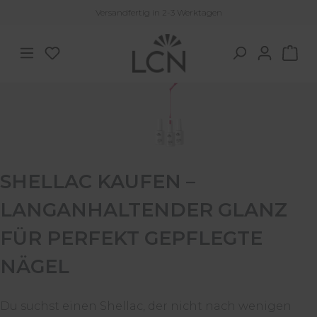
Versandfertig in 2-3 Werktagen
Zum Hauptinhalt springen
Du hast 0 Produkte auf dem Merkzettel
War
SHELLAC KAUFEN –
LANGANHALTENDER GLANZ
FÜR PERFEKT GEPFLEGTE
NÄGEL
Du suchst einen Shellac, der nicht nach wenigen