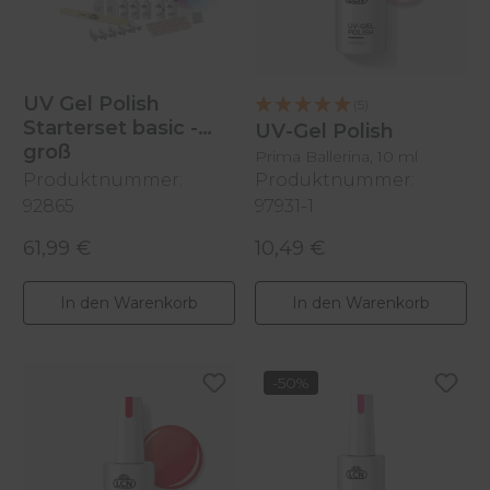
UV Gel Polish
(5)
Starterset basic -
UV-Gel Polish
groß
Prima Ballerina, 10 ml
Produktnummer:
Produktnummer:
92865
97931-1
61,99 €
10,49 €
Regulärer Preis:
Regulärer Preis:
In den Warenkorb
In den Warenkorb
-50%