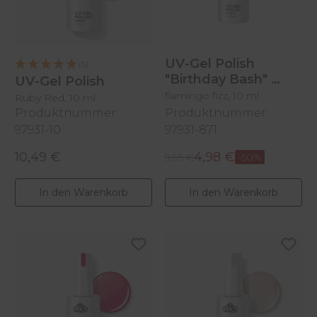
UV-Gel Polish
(5)
"Birthday Bash"
UV-Gel Polish
flamingo fizz, 10 ml
Ruby Red, 10 ml
Produktnummer:
Produktnummer:
97931-10
97931-871
10,49 €
4,98 €
Regulärer Preis:
Regulärer Preis:
Verkaufspreis:
9,95 €
-50%
In den Warenkorb
In den Warenkorb