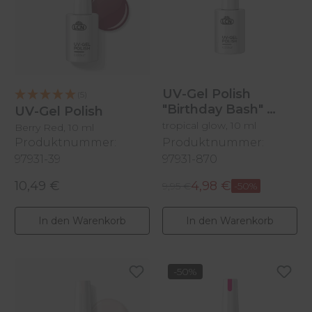
UV-Gel Polish
(5)
"Birthday Bash"
UV-Gel Polish
tropical glow, 10 ml
Berry Red, 10 ml
Produktnummer:
Produktnummer:
97931-39
97931-870
10,49 €
4,98 €
Regulärer Preis:
Regulärer Preis:
Verkaufspreis:
9,95 €
-50%
In den Warenkorb
In den Warenkorb
-50%