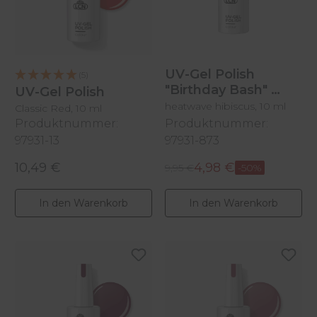
UV-Gel Polish
(5)
"Birthday Bash"
UV-Gel Polish
heatwave hibiscus, 10 ml
Classic Red, 10 ml
Produktnummer:
Produktnummer:
97931-13
97931-873
10,49 €
4,98 €
Regulärer Preis:
Regulärer Preis:
Verkaufspreis:
9,95 €
-50%
In den Warenkorb
In den Warenkorb