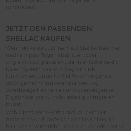
Rosenholzstäbchen vom Nagel sanft
runterlösen.
JETZT DEN PASSENDEN
SHELLAC KAUFEN
Wenn du keine Lust mehr auf Shellac hast, der
nach ein paar Tagen absplittert oder
ungleichmäßig aussieht, dann entscheide dich
für ein System, das im Alltag wirklich
funktioniert. Unser UV Gel Polish ist genau
dafür gemacht: saubere Verarbeitung,
zuverlässige Haltbarkeit und überzeugende
Ergebnisse, die du nicht ständig korrigieren
musst.
Wähle jetzt deine Farbe, stell dir dein Set
zusammen und kaufe den Shellac online, der
hält, was er verspricht – ob im Studio oder bei dir