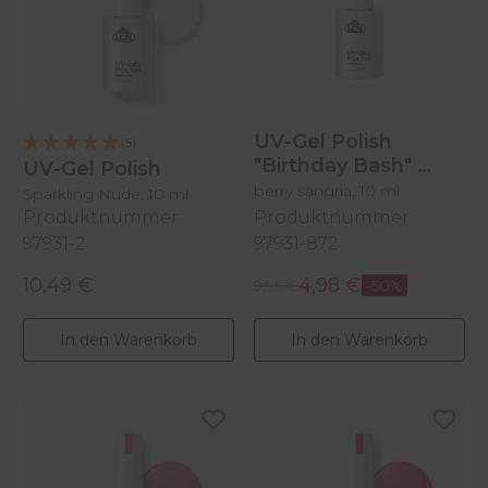
UV-Gel Polish
(5)
"Birthday Bash"
UV-Gel Polish
berry sangria, 10 ml
Sparkling Nude, 10 ml
Produktnummer:
Produktnummer:
97931-2
97931-872
10,49 €
4,98 €
Regulärer Preis:
Regulärer Preis:
Verkaufspreis:
9,95 €
-50%
In den Warenkorb
In den Warenkorb