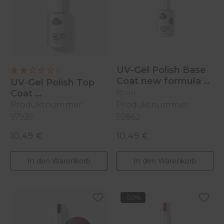
UV-Gel Polish Base
(1)
Coat new formula
UV-Gel Polish Top
Coat
10 ml
Produktnummer:
Produktnummer:
10 ml
97939
92862
10,49 €
10,49 €
Regulärer Preis:
Regulärer Preis:
In den Warenkorb
In den Warenkorb
-50%