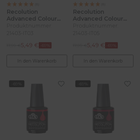
(8)
(8)
Recolution
Recolution
Advanced Colour
Advanced Colour
Polish
Polish
Produktnummer:
Produktnummer:
Venezia, 10ml
Roma, 10ml
21403-IT03
21403-IT05
5,49 €
5,49 €
Regulärer Preis:
Regulärer Preis:
Verkaufspreis:
17,99 €
-69%
Verkaufspreis:
17,99 €
-69%
In den Warenkorb
In den Warenkorb
-69%
-69%