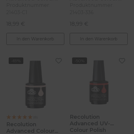
Polish
Polish
Produktnummer:
Produktnummer:
Soft Beige, 10ml
Rubin Red, 10ml
21403-C1
21403-336
18,99 €
18,99 €
Regulärer Preis:
Regulärer Preis:
In den Warenkorb
In den Warenkorb
-69%
-50%
Recolution
(8)
Advanced UV-
Recolution
Colour Polish
Advanced Colour