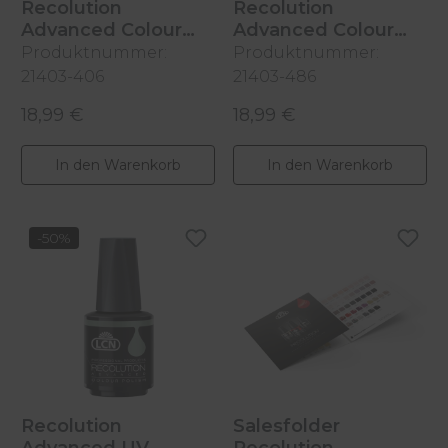
Recolution
Recolution
Advanced Colour
Advanced Colour
Polish
Polish
Produktnummer:
Produktnummer:
Silk Seduction, 10ml
Dark Black Cherry, 10ml
21403-406
21403-486
18,99 €
18,99 €
Regulärer Preis:
Regulärer Preis:
In den Warenkorb
In den Warenkorb
-50%
Recolution
Salesfolder