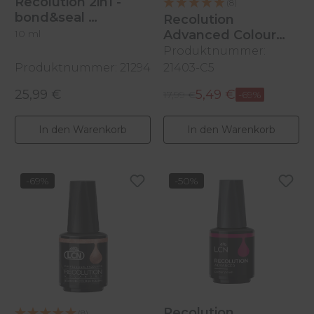
Recolution 2in1 -
(8)
bond&seal
Recolution
10 ml
Advanced Colour
Polish
Produktnummer:
Classic Rosé, 10ml
Produktnummer: 21294
21403-C5
25,99 €
5,49 €
Regulärer Preis:
Regulärer Preis:
Verkaufspreis:
17,99 €
-69%
In den Warenkorb
In den Warenkorb
-69%
-50%
Recolution
(8)