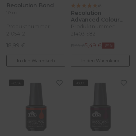
Recolution Bond
(8)
10 ml
Recolution
Advanced Colour
Polish
Produktnummer:
Produktnummer:
Red Lips, 10ml
21054-2
21403-582
18,99 €
5,49 €
Regulärer Preis:
Regulärer Preis:
Verkaufspreis:
17,99 €
-69%
In den Warenkorb
In den Warenkorb
-69%
-69%