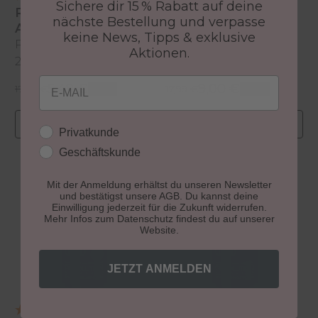
Sichere dir 15 % Rabatt auf deine
Advanced UV-
Recolution
nächste Bestellung und verpasse
Colour Polish
Advanced Colour
keine News, Tipps & exklusive
Polish
One Family, 10 ml
Produktnummer:
Produktnummer:
Aktionen.
French Mauve, 10ml
21403-576
21403-855
Email
5,49 €
9,00 €
Regulärer Preis:
Regulärer Preis:
Verkaufspreis:
17,99 €
-69%
Verkaufspreis:
17,99 €
-50%
In den Warenkorb
In den Warenkorb
Kundengruppe
Privatkunde
Geschäftskunde
Mit der Anmeldung erhältst du unseren Newsletter
und bestätigst unsere AGB. Du kannst deine
Einwilligung jederzeit für die Zukunft widerrufen.
Mehr Infos zum Datenschutz findest du auf unserer
Website.
JETZT ANMELDEN
(8)
(8)