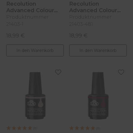
Recolution
Recolution
Advanced Colour
Advanced Colour
Polish
Polish
Produktnummer:
Produktnummer:
Extra White, 10ml
Agent Dr. Love, 10ml
21403-1
21403-481
18,99 €
18,99 €
Regulärer Preis:
Regulärer Preis:
In den Warenkorb
In den Warenkorb
(8)
(8)