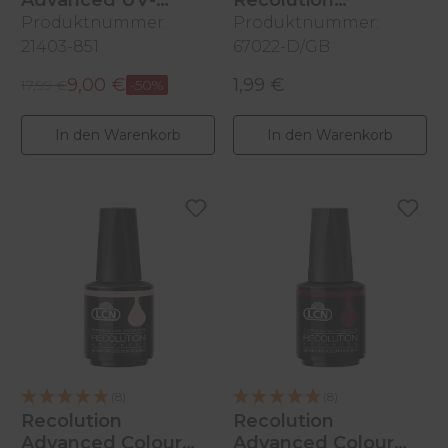
Advanced UV-
Recolution
Colour Polish
Advanced
Produktnummer:
Produktnummer:
One World, 10 ml
21403-851
67022-D/GB
9,00 €
1,99 €
Regulärer Preis:
Verkaufspreis:
17,99 €
-50%
Regulärer Preis:
In den Warenkorb
In den Warenkorb
(8)
(8)
Recolution
Recolution
Advanced Colour
Advanced Colour