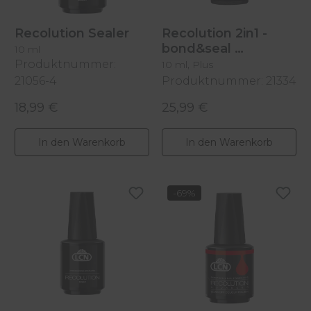
Recolution Sealer
Recolution 2in1 -
bond&seal
10 ml
Produktnummer:
10 ml, Plus
21056-4
Produktnummer: 21334
18,99 €
25,99 €
Regulärer Preis:
Regulärer Preis:
In den Warenkorb
In den Warenkorb
-69%