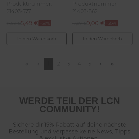
Polish
Coeur, 10 ml
Produktnummer:
Produktnummer:
Creamy Café Au Lait, 10ml
21403-577
21403-862
5,49 €
9,00 €
Regulärer Preis:
Regulärer Preis:
Verkaufspreis:
17,99 €
-69%
Verkaufspreis:
17,99 €
-50%
In den Warenkorb
In den Warenkorb
Seite
Seite
Seite
Seite
Seite
1
2
3
4
5
WERDE TEIL DER LCN
COMMUNITY!
Sichere dir 15% Rabatt auf deine nächste
Bestellung und verpasse keine News, Tipps
& exklusive Aktionen.