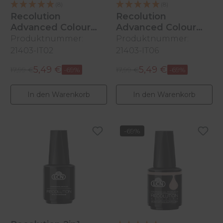
(8)
(8)
Recolution
Recolution
Advanced Colour
Advanced Colour
Polish
Polish
Produktnummer:
Produktnummer:
Firenze, 10ml
Capri, 10ml
21403-IT02
21403-IT06
5,49 €
5,49 €
Regulärer Preis:
Regulärer Preis:
Verkaufspreis:
17,99 €
-69%
Verkaufspreis:
17,99 €
-69%
In den Warenkorb
In den Warenkorb
-69%