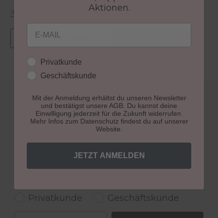
Aktionen.
39,99 €
39,99 €
Regulärer Preis:
Regulärer Preis:
Email
Zum Produkt
In den Warenkorb
Kundengruppe
Privatkunde
Geschäftskunde
WERDE TEIL DER LCN
Mit der Anmeldung erhältst du unseren Newsletter
und bestätigst unsere AGB. Du kannst deine
COMMUNITY!
Einwilligung jederzeit für die Zukunft widerrufen.
Mehr Infos zum Datenschutz findest du auf unserer
Website.
Sichere dir 15% Rabatt auf deine nächste
Bestellung und verpasse keine News, Tipps
JETZT ANMELDEN
& exklusive Aktionen.
Kundengruppe
Privatkunde
Geschäftskunde
Email