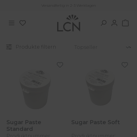
Versandfertig in 2-3 Werktagen
Zum Hauptinhalt springen
Du hast 0 Produkte auf dem Merkzettel
War
Produkte filtern
Sugar Paste
Sugar Paste Soft
Standard
Produktnummer:
Produktnummer: