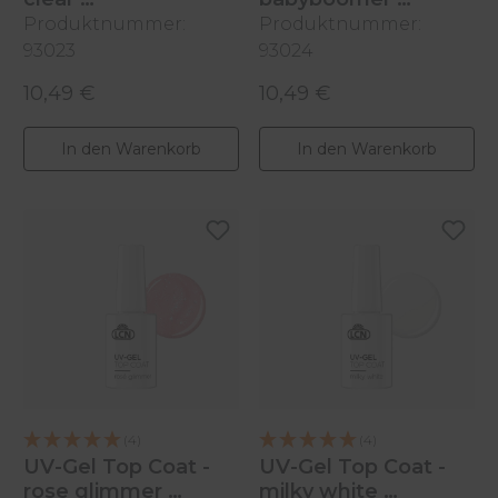
Produktnummer:
Produktnummer:
10ml
10ml
93023
93024
10,49 €
10,49 €
Regulärer Preis:
Regulärer Preis:
In den Warenkorb
In den Warenkorb
(4)
(4)
UV-Gel Top Coat -
UV-Gel Top Coat -
rose glimmer
milky white