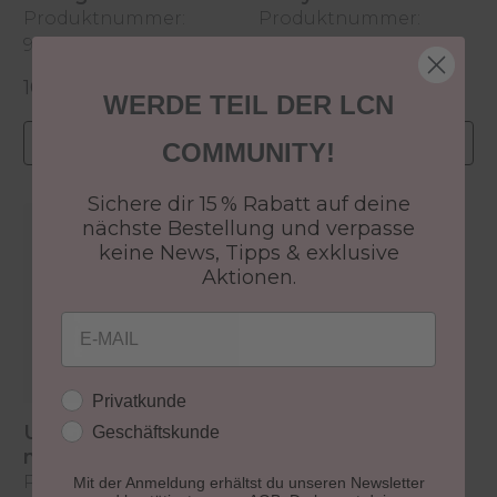
Produktnummer:
Produktnummer:
10ml
10ml
93025
93026
10,49 €
10,49 €
Regulärer Preis:
Regulärer Preis:
WERDE TEIL DER LCN
In den Warenkorb
In den Warenkorb
COMMUNITY!
Sichere dir 15 % Rabatt auf deine
nächste Bestellung und verpasse
keine News, Tipps & exklusive
Aktionen.
Email
Kundengruppe
Privatkunde
UV-Gel Top Coat -
Geschäftskunde
matt
Produktnummer:
10ml
Mit der Anmeldung erhältst du unseren Newsletter