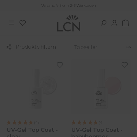
Versandfertig in 2-3 Werktagen
Zum Hauptinhalt springen
Du hast 0 Produkte auf dem Merkzettel
War
Produkte filtern
(4)
(4)
UV-Gel Top Coat -
UV-Gel Top Coat -
clear
babyboomer