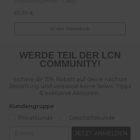
Produktnummer: 92865
61,99 €
Regulärer Preis:
In den Warenkorb
WERDE TEIL DER LCN
COMMUNITY!
Sichere dir 15% Rabatt auf deine nächste
Bestellung und verpasse keine News, Tipps
& exklusive Aktionen.
Kundengruppe
Privatkunde
Geschäftskunde
Email
JETZT ANMELDEN