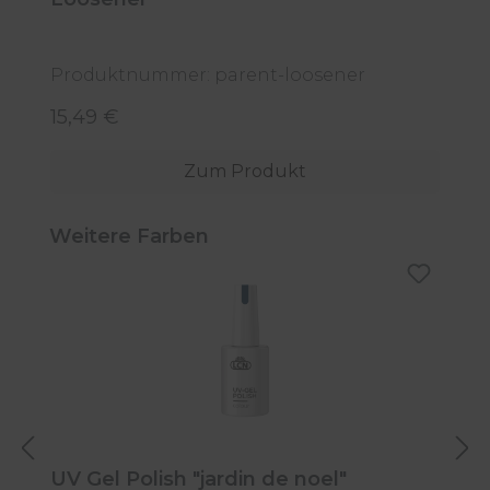
C
Produktnummer: parent-loosener
P
15,49 €
5
Regulärer Preis:
R
Zum Produkt
Produktgalerie überspringen
Weitere Farben
UV Gel Polish "jardin de noel"
U