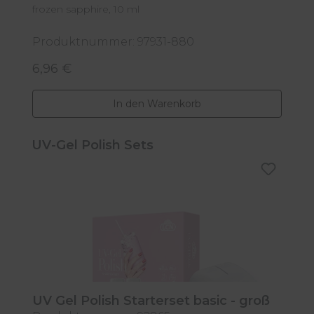
frozen sapphire, 10 ml
wi
Produktnummer: 97931-880
P
6,96 €
6
Regulärer Preis:
R
In den Warenkorb
Produktgalerie überspringen
UV-Gel Polish Sets
UV Gel Polish Starterset basic - groß