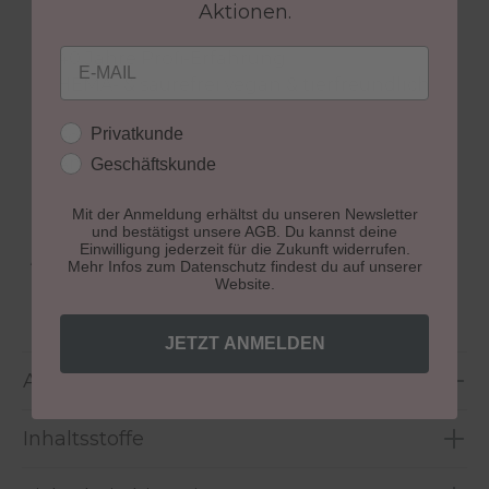
Made in Germany, aus eigener Forschung &
Aktionen.
Entwicklung
Email
40 Jahre Profi-Erfahrung
HEMA- & säurefrei vegan & tierfreundlich
höchste Studioqualität
Kundengruppe
Privatkunde
Fokus auf gesunde, schöne Nägel klare
Anwendungsanleitung mit Step-by-Step
Geschäftskunde
Support für eine sichere Anwendung
Mit der Anmeldung erhältst du unseren Newsletter
und bestätigst unsere AGB. Du kannst deine
Einwilligung jederzeit für die Zukunft widerrufen.
Aushärtung:
lichthärtend
Mehr Infos zum Datenschutz findest du auf unserer
Website.
Größe:
10 ml
JETZT ANMELDEN
Anwendung
Inhaltsstoffe