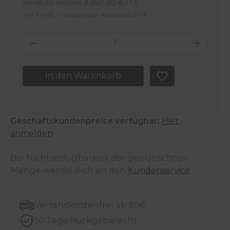
Inhalt:
10 Milliliter
(1.049,00 € / 1 l)
Inkl. MwSt. — Kostenloser Versand ab 50 €
Produkt Anzahl: Gib den gewünschten 
In den Warenkorb
Geschäftskundenpreise verfügbar:
Hier
anmelden
Bei Nichtverfügbarkeit der gewünschten
Menge wende dich an den
Kundenservice
.
Versandkostenfrei ab 50€
30 Tage Rückgaberecht