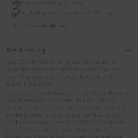
Versandfertig in 24-48h
Jetzt shoppen - bezahlen in 30 Tagen
Beschreibung
Das LCN UV-Gel Polish System bietet Dir in
kürzester Zeit einen professionellen Gel-Look –
schnell aufgetragen, langanhaltend und
absolut makellos.
Der UV-Gel Polish lässt sich mühelos auftragen
und überzeugt mit einem Halt von bis zu 3
Wochen. Die ausgleichende Gel-Textur sorgt für
ein kratzfestes, strahlend glänzendes Finish.
Und keine Sorge – der UV-Gel Polish lässt sich
ganz einfach und schonend per Soak-off
entfernen. Überzeuge dich selbst und erlebe