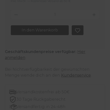
Inkl. MwSt. — Kostenloser Versand ab 50 €
Produkt Anzahl: Gib den gewünschten 
In den Warenkorb
Geschäftskundenpreise verfügbar:
Hier
anmelden
Bei Nichtverfügbarkeit der gewünschten
Menge wende dich an den
Kundenservice
.
Versandkostenfrei ab 50€
30 Tage Rückgaberecht
Versandfertig in 24-48h