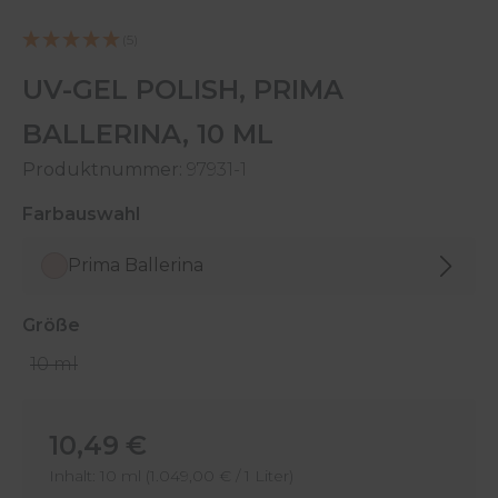
(5)
UV-GEL POLISH, PRIMA
BALLERINA, 10 ML
Produktnummer:
97931-1
auswählen
Farbauswahl
Prima Ballerina
auswählen
Größe
10 ml
Regulärer Preis:
10,49 €
Inhalt:
10 ml
(1.049,00 € / 1 Liter)