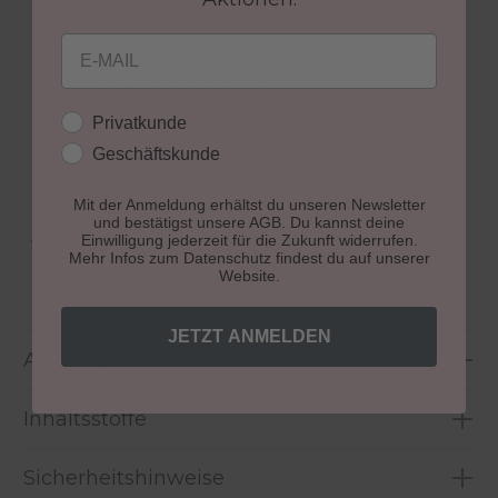
Entwicklung
40 Jahre Profi-Erfahrung
Email
HEMA- & säurefrei vegan & tierfreundlich
höchste Studioqualität
Fokus auf gesunde, schöne Nägel klare
Kundengruppe
Privatkunde
Anwendungsanleitung mit Step-by-Step
Geschäftskunde
Support für eine sichere Anwendung
Mit der Anmeldung erhältst du unseren Newsletter
und bestätigst unsere AGB. Du kannst deine
Aushärtung:
lichthärtend
Einwilligung jederzeit für die Zukunft widerrufen.
Mehr Infos zum Datenschutz findest du auf unserer
Website.
Größe:
10 ml
JETZT ANMELDEN
Anwendung
Inhaltsstoffe
Sicherheitshinweise