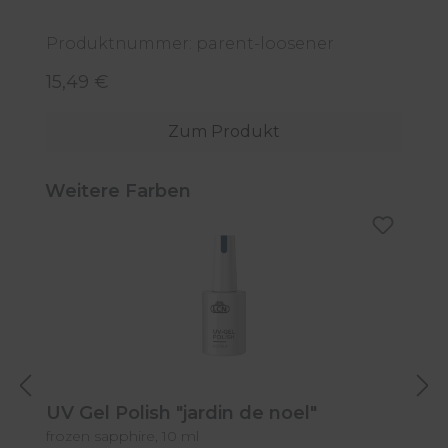
Produktnummer: parent-loosener
P
15,49 €
5
Regulärer Preis:
R
Zum Produkt
Produktgalerie überspringen
Weitere Farben
UV Gel Polish "jardin de noel"
U
frozen sapphire, 10 ml
wi