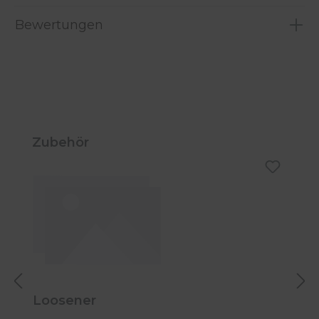
Bewertungen
Produktgalerie überspringen
Zubehör
Loosener
C