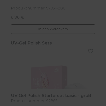
Produktnummer: 97931-880
P
6,96 €
6
Regulärer Preis:
R
In den Warenkorb
Produktgalerie überspringen
UV-Gel Polish Sets
UV Gel Polish Starterset basic - groß
Produktnummer: 92865