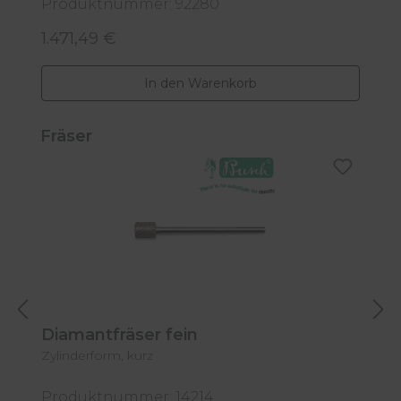
Produktnummer: 92280
P
1.471,49 €
2
Regulärer Preis:
R
In den Warenkorb
Produktgalerie überspringen
Fräser
Diamantfräser fein
Zylinderform, kurz
N
g
Produktnummer: 14214
P