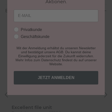
Aktionen.
Bewertungen
Email
Kundengruppe
Privatkunde
Geschäftskunde
Mit der Anmeldung erhältst du unseren Newsletter
Produktgalerie überspringen
Weitere Schleifgeräte und Zubehör
und bestätigst unsere AGB. Du kannst deine
Einwilligung jederzeit für die Zukunft widerrufen.
Mehr Infos zum Datenschutz findest du auf unserer
Website.
JETZT ANMELDEN
Excellent file unit
P