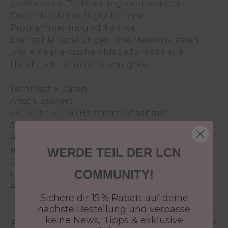
gewünschte Drehzahl reguliert werden.
Dieses Modell verfügt über eine
Programmiermöglichkeit von
Drehzahleinstellungen, drei Memory-Tasten
und eine praktische Ablage für das neue
Handstück ist im Gerät integriert.
Technische Daten:
Anschlusswert:
230 Volt / 50 / 60 Hz, Stromaufnahme:
30 VA Drehzahl: max. 30.000 U / min
Abmessungen: B= 160 mm x H= 100 mm x T= 205
mm
WERDE TEIL DER LCN
Gewicht: ca. 1400 g (Set)
COMMUNITY!
Handstück
Abmessungen: L: 125 mm, D:15-12-26 mm
Sichere dir 15 % Rabatt auf deine
nächste Bestellung und verpasse
keine News, Tipps & exklusive
Anwendung