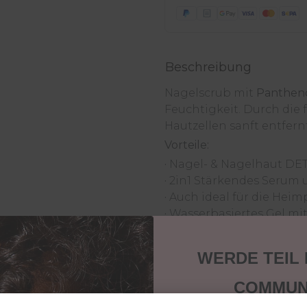
Beschreibung
Nagelscrub
mit
Pantheno
Feuchtigkeit. Durch die 
Hautzellen sanft entfern
Vorteile:
·
Nagel- & Nagelhaut DE
·
2in1 Stärkendes Serum 
·
Auch ideal für die Heim
·
Wasserbasiertes Gel mi
·
Hygienischer & praktis
·
Herrlicher Pfirsischduft
WERDE TEIL
·
Vegan
Wichtige Informationen z
COMMUN
Die Produkte beinhalten