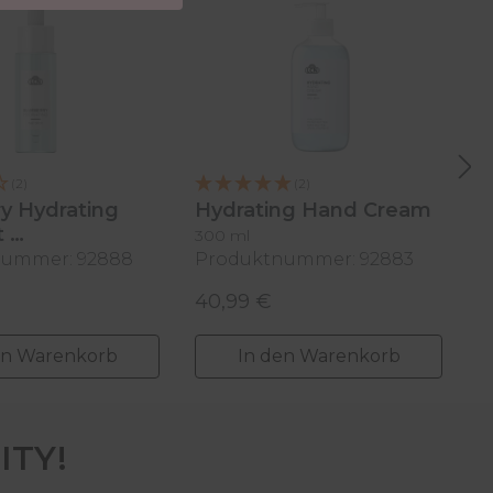
(2)
(2)
y Hydrating
Hydrating Hand Cream
H
t
300 ml
5
nummer: 92888
Produktnummer: 92883
P
40,99 €
8
 Preis:
Regulärer Preis:
R
en Warenkorb
In den Warenkorb
ITY!