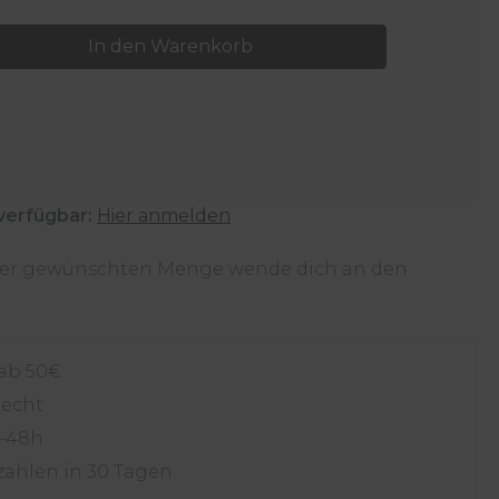
: Gib den gewünschten Wert ein oder 
In den Warenkorb
verfügbar:
Hier anmelden
 der gewünschten Menge wende dich an den
 ab 50€
recht
4-48h
zahlen in 30 Tagen