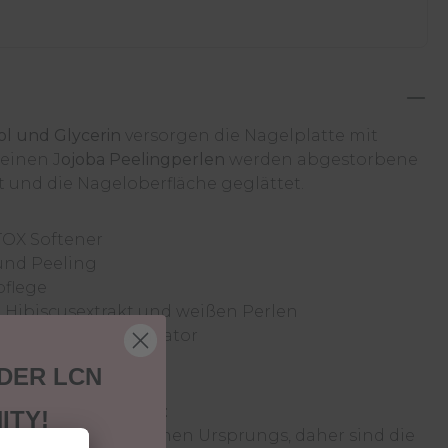
l und Glycerin
versorgen die Nagelplatte mit
feinen J
ojoba Peelingperlen
werden abgestorbene
t und die Nageloberfläche geglättet.
TOX Softener
und Peeling
pflege
t Hibiscusextrakt und weißen Perlen
cher Dropper-Applikator
 DER LCN
u den LCN Nail Shots:
ITY!
 Rohstoffe natürlichen Ursprungs, daher sind die