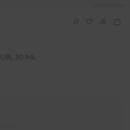
Sichere Bezahlung
Ware
UB, 30 ML
and ab 50 €