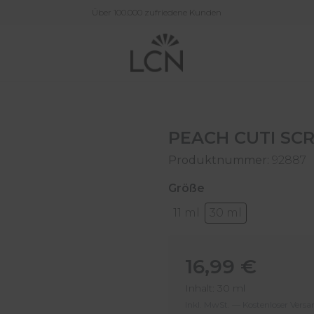
Über 100.000 zufriedene Kunden
PEACH CUTI SCR
Produktnummer:
92887
auswählen
Größe
11 ml
30 ml
Regulärer Preis:
16,99 €
Inhalt:
30 ml
Inkl. MwSt. — Kostenloser Vers