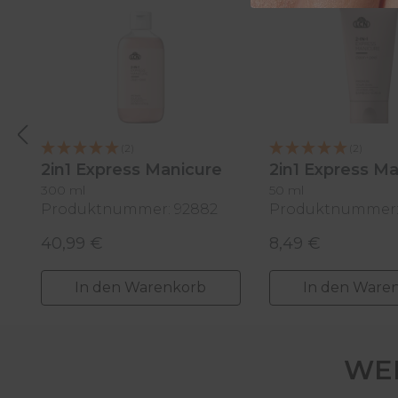
(2)
(2)
2in1 Express Manicure
2in1 Express M
300 ml
50 ml
Produktnummer: 92882
Produktnummer:
40,99 €
8,49 €
Regulärer Preis:
Regulärer Preis:
In den Warenkorb
In den Ware
WER