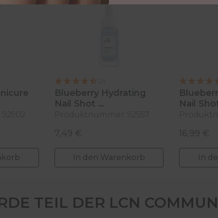
(2)
anicure
Blueberry Hydrating
Blueberr
Nail Shot
Nail Sho
 92902
Produktnummer: 92557
Produkt
11 ml
30 ml
7,49 €
16,99 €
Regulärer Preis:
Regulärer
nkorb
In den Warenkorb
In d
DE TEIL DER LCN COMMUN