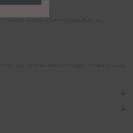
arbtönungen wählbar
mit einem vollständigen Nagelaufbau zu
können ggf. in einer abweichenden Umverpackung