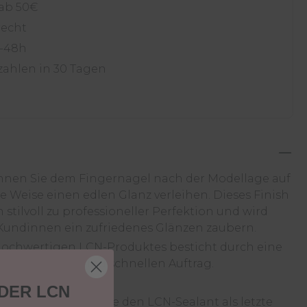
 ab 50€
recht
4-48h
zahlen in 30 Tagen
nnen Sie dem Fingernagel nach der Modellage auf
e Weise einen edlen Glanz verleihen. Dieses Finish
stilvoll zu professioneller Perfektion und wird
 Kundinnen ein zufriedenes Glänzen zaubern.
ochwertigen LCN-Produktes besticht durch eine
inen leichten und schnellen Auftrag.
 edles Finish
 DER LCN
nisse verwenden Sie den LCN-Sealant als letzte