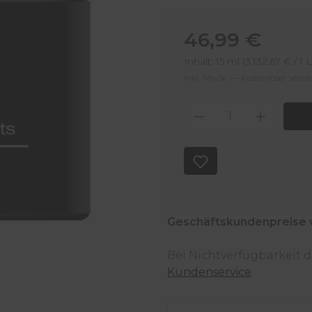
Regulärer Preis:
46,99 €
Inhalt:
15 ml
(3.132,67 € / 1 L
Inkl. MwSt. — Kostenloser Vers
Produkt Anzahl
Geschäftskundenpreise 
Bei Nichtverfügbarkeit
Kundenservice
.