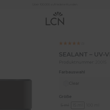
Über 100.000 zufriedene Kunden
(3)
SEALANT – UV-V
Produktnummer:
20015
auswählen
Farbauswahl
Clear
auswählen
Größe
5 ml
15 ml
100 ml