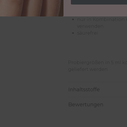
Besonderheiten:
in verschiedenen F
nur in Kombination 
verwenden
säurefrei
Probiergrößen in 5 ml 
geliefert werden.
Inhaltsstoffe
Bewertungen