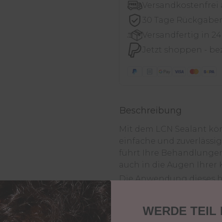
Versandkostenfrei
30 Tage Rückgabe
Versandfertig in 2
Jetzt shoppen - be
Beschreibung
Mit dem LCN Sealant kö
einfache und zuverlässig
führt Ihre Behandlungen 
auch in die Augen Ihrer
Die Anwendung dieses h
gute Dosierbarkeit und e
Strahlender Glanz für ein
WERDE TEIL
Für optimale Glanzergeb