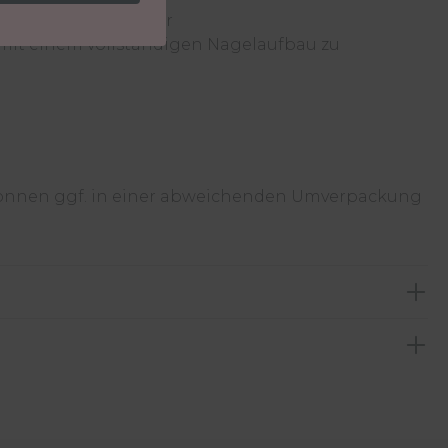
arbtönungen wählbar
mit einem vollständigen Nagelaufbau zu
können ggf. in einer abweichenden Umverpackung