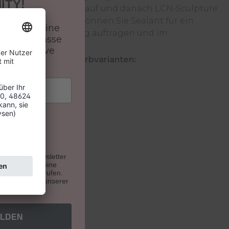
ITY!
härtenden Haftlack, auf und danach LCN-Sculpture
gels. Im Anschluss können Sie Sealant für ein
batt auf deine
satt und gleichmäßig auftragen und im
 und verpasse
ärten.
 & exklusive
lant in folgenden Farbvarianten:
n.
u unseren Newsletter
. Du kannst deine
e Zukunft widerrufen.
indest du auf unserer
ELDEN