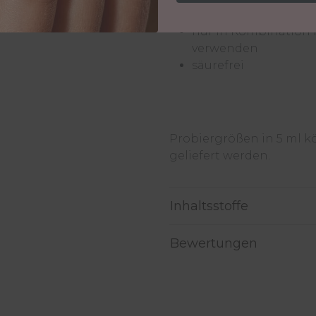
in verschiedenen F
nur in Kombination 
verwenden
säurefrei
Probiergrößen in 5 ml 
geliefert werden.
Inhaltsstoffe
Bewertungen