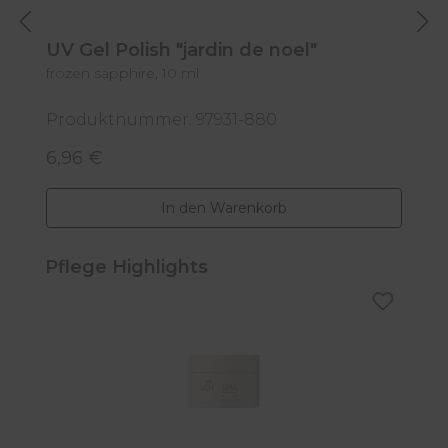
UV Gel Polish "jardin de noel"
U
frozen sapphire, 10 ml
wi
Produktnummer: 97931-880
P
6,96 €
6
Regulärer Preis:
R
In den Warenkorb
Produktgalerie überspringen
Pflege Highlights