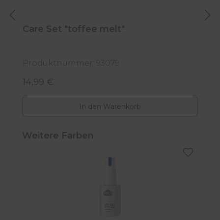
Care Set "toffee melt"
H
5
Produktnummer: 93079
P
14,99 €
5
Regulärer Preis:
R
In den Warenkorb
Produktgalerie überspringen
Weitere Farben