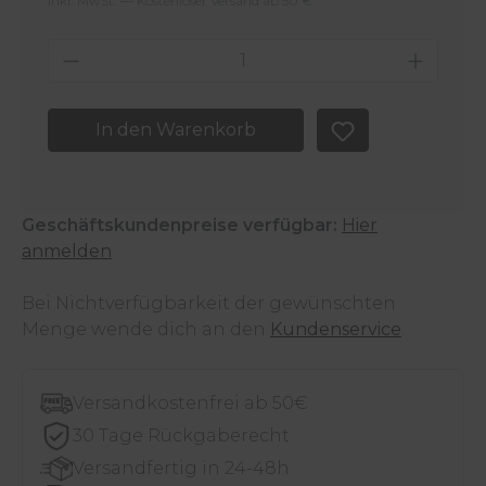
Inkl. MwSt. — Kostenloser Versand ab 50 €
Produkt Anzahl: Gib den gewünschten 
In den Warenkorb
Geschäftskundenpreise verfügbar:
Hier
anmelden
Bei Nichtverfügbarkeit der gewünschten
Menge wende dich an den
Kundenservice
.
Versandkostenfrei ab 50€
30 Tage Rückgaberecht
Versandfertig in 24-48h