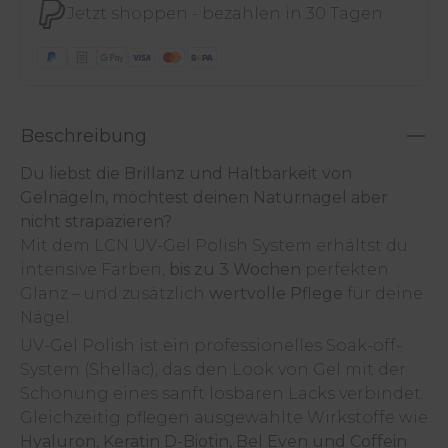
Jetzt shoppen - bezahlen in 30 Tagen
Beschreibung
Du liebst die Brillanz und Haltbarkeit von
Gelnägeln, möchtest deinen Naturnagel aber
nicht strapazieren?
Mit dem LCN UV-Gel Polish System erhältst du
intensive Farben,
bis zu 3 Wochen
perfekten
Glanz – und zusätzlich
wertvolle Pflege
für deine
Nägel.
UV-Gel Polish ist ein professionelles Soak-off-
System (Shellac), das den Look von Gel mit der
Schonung eines sanft lösbaren Lacks verbindet.
Gleichzeitig pflegen ausgewählte Wirkstoffe wie
Hyaluron, Keratin D-Biotin, Bel Even und Coffein