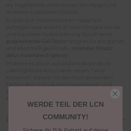
die Nagelplatte, unterstützen den Nagel und
verleihen zusätzliche Vitalität.
Es lässt sich mühelos wie ein Nagellack
auftragen und verleiht dir eine ultraglänzende
und kratzfeste Farblackierung. Durch seine
ausgleichende Gel-Textur
sorgt es für ein glattes
und ebenmäßiges Finish -
minimaler Einsatz
dafür maximales Ergebnis
!
Probiere es gleich aus und entdecke deine
Lieblingsfarbe aus unserer neuen Trend
Kollektion. Kreiere mit den hochdeckenden
Farben dein individuelles Nageldesign und
erlebe den Unterschied schon beim ersten
Auftrag – wie für dich gemacht!
WERDE TEIL DER LCN
COMMUNITY!
Details
Sichere dir 15 % Rabatt auf deine