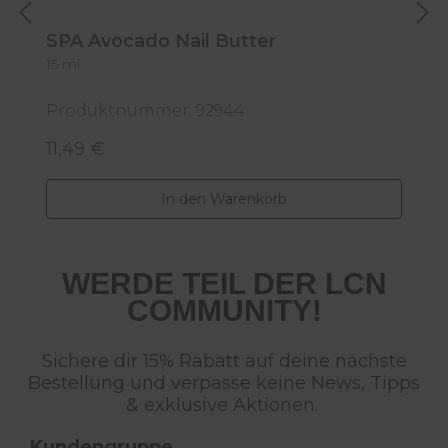
SPA Avocado Nail Butter
15 ml
S
Produktnummer: 92944
P
11,49 €
7
Regulärer Preis:
R
In den Warenkorb
WERDE TEIL DER LCN
COMMUNITY!
Sichere dir 15% Rabatt auf deine nächste
Bestellung und verpasse keine News, Tipps
& exklusive Aktionen.
Kundengruppe