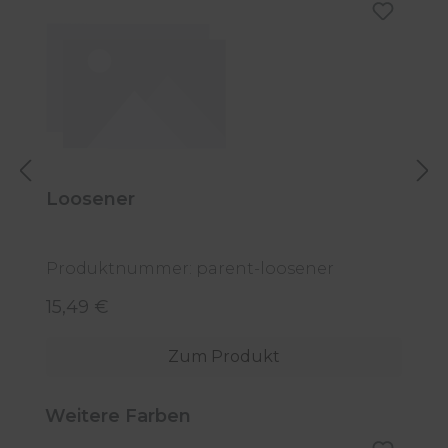
Loosener
C
Produktnummer: parent-loosener
P
15,49 €
5
Regulärer Preis:
R
Zum Produkt
Produktgalerie überspringen
Weitere Farben