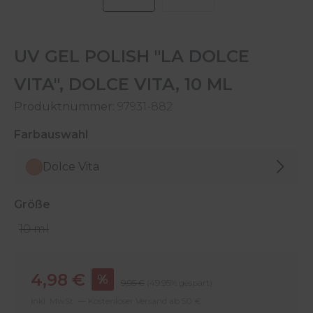
UV GEL POLISH "LA DOLCE
VITA", DOLCE VITA, 10 ML
Produktnummer:
97931-882
auswählen
Farbauswahl
Dolce Vita
auswählen
Größe
10 ml
Verkaufspreis:
4,98 €
%
Regulärer Preis:
9,95 €
(49.95% gespart)
Inkl. MwSt. — Kostenloser Versand ab 50 €