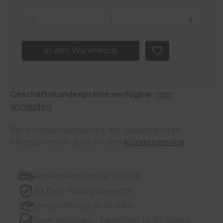
Produkt Anzahl: Gib den gewünschten 
In den Warenkorb
Geschäftskundenpreise verfügbar:
Hier
anmelden
Bei Nichtverfügbarkeit der gewünschten
Menge wende dich an den
Kundenservice
.
Versandkostenfrei ab 50€
30 Tage Rückgaberecht
Versandfertig in 24-48h
Jetzt shoppen - bezahlen in 30 Tagen