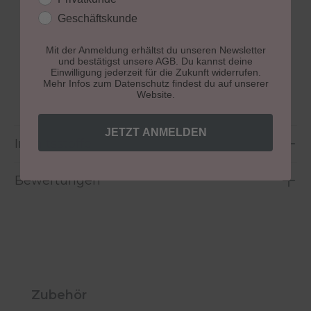
40 Jahre Profi-Erfahrung
Geschäftskunde
HEMA- & säurefrei vegan & tierfreundlich
höchste Studioqualität
Mit der Anmeldung erhältst du unseren Newsletter
Fokus auf gesunde, schöne Nägel klare
und bestätigst unsere AGB. Du kannst deine
Anwendungsanleitung mit Step-by-Step
Einwilligung jederzeit für die Zukunft widerrufen.
Mehr Infos zum Datenschutz findest du auf unserer
Support für eine sichere Anwendung
Website.
JETZT ANMELDEN
Inhaltsstoffe
Bewertungen
Produktgalerie überspringen
Zubehör