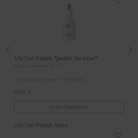
UV Gel Polish "jardin de noel"
U
frozen sapphire, 10 ml
wi
Produktnummer: 97931-880
P
6,96 €
6
Regulärer Preis:
R
In den Warenkorb
Produktgalerie überspringen
UV-Gel Polish Sets