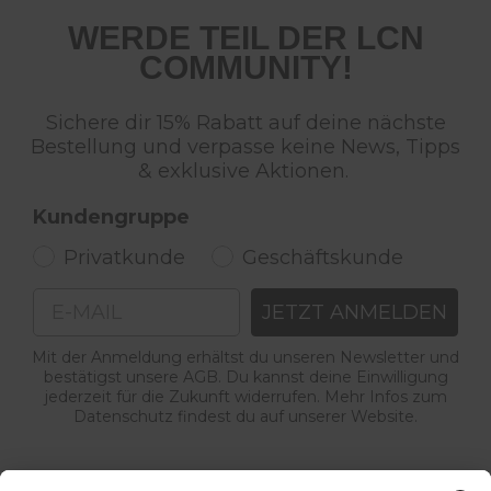
WERDE TEIL DER LCN
COMMUNITY!
Sichere dir 15% Rabatt auf deine nächste
Bestellung und verpasse keine News, Tipps
& exklusive Aktionen.
Kundengruppe
Privatkunde
Geschäftskunde
Email
JETZT ANMELDEN
Mit der Anmeldung erhältst du unseren Newsletter und
bestätigst unsere AGB. Du kannst deine Einwilligung
jederzeit für die Zukunft widerrufen. Mehr Infos zum
Datenschutz findest du auf unserer Website.