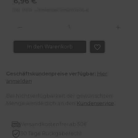
6,96 €
Inkl. MwSt. — Kostenloser Versand ab 50 €
Produkt Anzahl: Gib den gewünschten 
In den Warenkorb
Geschäftskundenpreise verfügbar:
Hier
anmelden
Bei Nichtverfügbarkeit der gewünschten
Menge wende dich an den
Kundenservice
.
Versandkostenfrei ab 50€
30 Tage Rückgaberecht