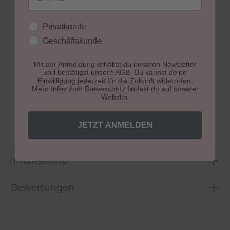
Made in Germany, aus eigener Forschung &
Entwicklung
Kundengruppe
Privatkunde
40 Jahre Profi-Erfahrung
Geschäftskunde
HEMA- & säurefrei vegan & tierfreundlich
höchste Studioqualität
Mit der Anmeldung erhältst du unseren Newsletter
Fokus auf gesunde, schöne Nägel klare
und bestätigst unsere AGB. Du kannst deine
Anwendungsanleitung mit Step-by-Step
Einwilligung jederzeit für die Zukunft widerrufen.
Mehr Infos zum Datenschutz findest du auf unserer
Support für eine sichere Anwendung
Website.
Größe:
10 ml
JETZT ANMELDEN
Inhaltsstoffe
Bewertungen