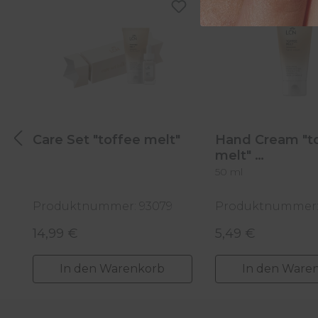
Care Set "toffee melt"
Hand Cream "t
melt"
50 ml
Produktnummer: 93079
Produktnummer:
14,99 €
5,49 €
Regulärer Preis:
Regulärer Preis:
In den Warenkorb
In den Ware