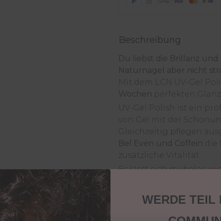
Beschreibung
Du liebst die Brillanz un
Naturnagel aber nicht str
Mit dem LCN UV-Gel Poli
Wochen
perfekten Glanz
UV-Gel Polish ist ein pro
von Gel mit der Schonung
Gleichzeitig pflegen au
Bel Even und Coffein
die 
zusätzliche Vitalität.
Es lässt sich mühelos wi
ultraglänzende und krat
Gel-Textur
sorgt es für 
WERDE TEIL
Einsatz dafür maximales 
Probiere es gleich aus u
COMMUN