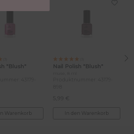
(3)
(3)
ish "Blush"
Nail Polish "Blush"
N
muse, 8 ml
pe
ummer: 43179-
Produktnummer: 43179-
P
898
8
5,99 €
5
 Preis:
Regulärer Preis:
R
en Warenkorb
In den Warenkorb