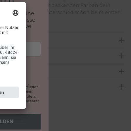
 Kreiere mit den hochdeckenden Farben dein
gn und erlebe den Unterschied schon beim ersten
batt auf deine
 und verpasse
emacht!
 & exklusive
n.
u unseren Newsletter
. Du kannst deine
e Zukunft widerrufen.
indest du auf unserer
ELDEN