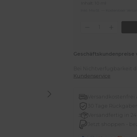
Inhalt:
10 ml
Inkl. MwSt. — Kostenloser Vers
Produkt Anzahl
Geschäftskundenpreise 
Bei Nichtverfügbarkeit
Kundenservice
.
Versandkostenfrei
30 Tage Rückgabe
Versandfertig in 2
Jetzt shoppen - be