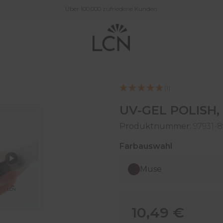
Über 100.000 zufriedene Kunden
(1)
UV-GEL POLISH, 
Produktnummer:
97931-
auswählen
Farbauswahl
Muse
Regulärer Preis:
10,49 €