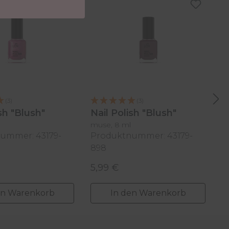
(3)
(3)
ish "Blush"
Nail Polish "Blush"
N
muse, 8 ml
pe
ummer: 43179-
Produktnummer: 43179-
P
898
8
5,99 €
5
 Preis:
Regulärer Preis:
R
en Warenkorb
In den Warenkorb