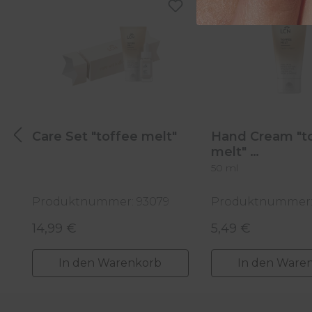
Care Set "toffee melt"
Hand Cream "t
melt"
50 ml
Produktnummer: 93079
Produktnummer:
14,99 €
5,49 €
Regulärer Preis:
Regulärer Preis:
In den Warenkorb
In den Ware