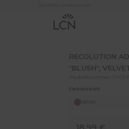
Über 100.000 zufriedene Kunden
RECOLUTION AD
"BLUSH", VELVET
Produktnummer:
21403-
auswählen
Farbauswahl
Velvet
Regulärer Preis:
18,99 €