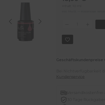
Inhalt:
10 ml
Inkl. MwSt. — Kostenloser Vers
Produkt Anzahl
Geschäftskundenpreise 
Bei Nichtverfügbarkeit
Kundenservice
.
Versandkostenfrei
30 Tage Rückgabe