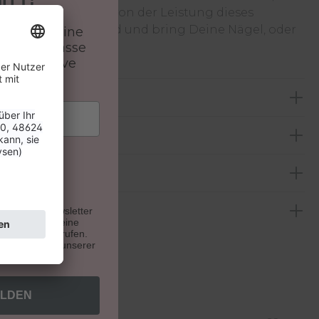
rzeuge Dich selbst von der Leistung dieses
 Recolution Advanced und bring Deine Nägel, oder
batt auf deine
as nächste Level!
 und verpasse
 & exklusive
n.
u unseren Newsletter
. Du kannst deine
e Zukunft widerrufen.
indest du auf unserer
ELDEN