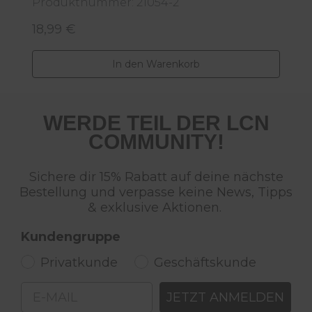
Produktnummer: 21054-2
P
18,99 €
2
Regulärer Preis:
R
In den Warenkorb
WERDE TEIL DER LCN
COMMUNITY!
Sichere dir 15% Rabatt auf deine nächste
Bestellung und verpasse keine News, Tipps
& exklusive Aktionen.
Kundengruppe
Privatkunde
Geschäftskunde
Email
JETZT ANMELDEN