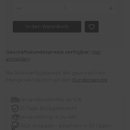
Produkt Anzahl: Gib den gewünschten 
In den Warenkorb
Geschäftskundenpreise verfügbar:
Hier
anmelden
Bei Nichtverfügbarkeit der gewünschten
Menge wende dich an den
Kundenservice
.
Versandkostenfrei ab 50€
30 Tage Rückgaberecht
Versandfertig in 24-48h
Jetzt shoppen - bezahlen in 30 Tagen