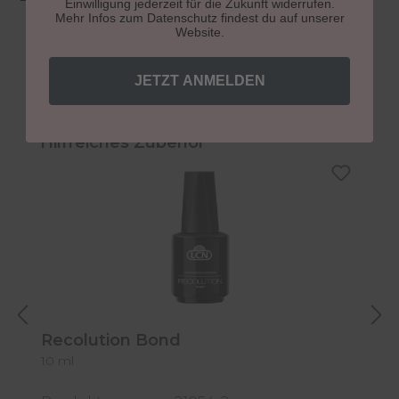
Einwilligung jederzeit für die Zukunft widerrufen.
Mehr Infos zum Datenschutz findest du auf unserer
Website.
JETZT ANMELDEN
Produktgalerie überspringen
Hilfreiches Zubehör
Recolution Bond
R
10 ml
1