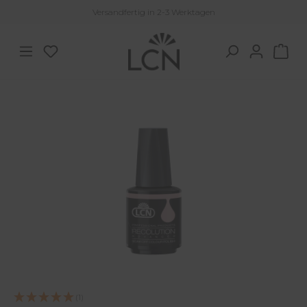
Versandfertig in 2-3 Werktagen
Zum Hauptinhalt springen
Du hast 0 Produkte auf dem Merkzettel
War
Bildergalerie überspringen
(1)