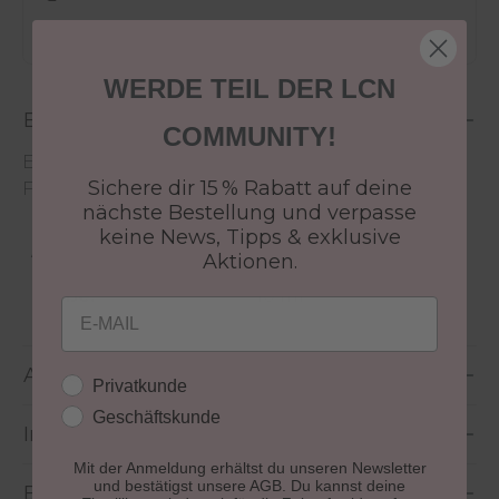
WERDE TEIL DER LCN
Beschreibung
COMMUNITY!
Entdecken Sie über 150 Recolution Advanced
Sichere dir 15 % Rabatt auf deine
Farben zum Sonderpreis von 4,99 €.
nächste Bestellung und verpasse
keine News, Tipps & exklusive
Aushärtung:
lichthärtend
Aktionen.
Größe:
10 ml
Email
Anwendung
Kundengruppe
Privatkunde
Geschäftskunde
Inhaltsstoffe
Mit der Anmeldung erhältst du unseren Newsletter
und bestätigst unsere AGB. Du kannst deine
Bewertungen