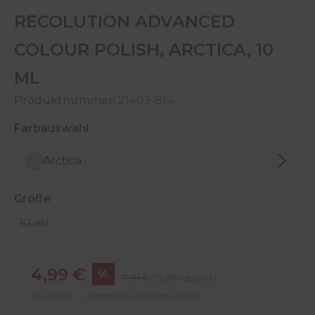
RECOLUTION ADVANCED
COLOUR POLISH, ARCTICA, 10
ML
Produktnummer:
21403-814
auswählen
Farbauswahl
Arctica
auswählen
Größe
10 ml
Verkaufspreis:
4,99 €
%
Regulärer Preis:
17,99 €
(72.26% gespart)
Inkl. MwSt. — Kostenloser Versand ab 50 €