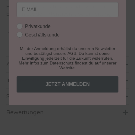
Email
Haltbarkeit und schnellere Ablösung sind die
Ergebnisse der intensiven Überarbeitung.
Kundengruppe
Privatkunde
Aushärtung:
lichthärtend
Geschäftskunde
Größe:
10 ml
Mit der Anmeldung erhältst du unseren Newsletter
und bestätigst unsere AGB. Du kannst deine
Einwilligung jederzeit für die Zukunft widerrufen.
Mehr Infos zum Datenschutz findest du auf unserer
Anwendung
Website.
Inhaltsstoffe
JETZT ANMELDEN
Sicherheitshinweise
Bewertungen