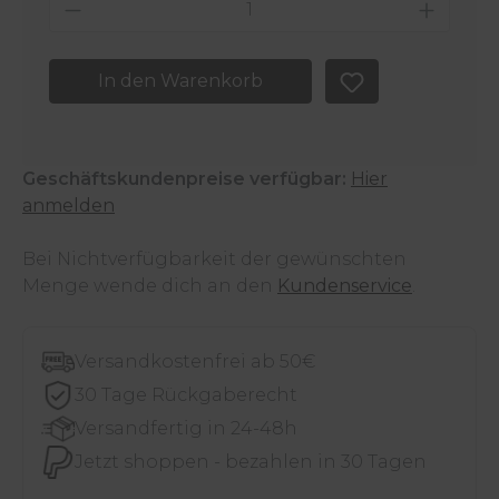
Produkt Anzahl: Gib den gewünschten 
In den Warenkorb
Geschäftskundenpreise verfügbar:
Hier
anmelden
Bei Nichtverfügbarkeit der gewünschten
Menge wende dich an den
Kundenservice
.
Versandkostenfrei ab 50€
30 Tage Rückgaberecht
Versandfertig in 24-48h
Jetzt shoppen - bezahlen in 30 Tagen