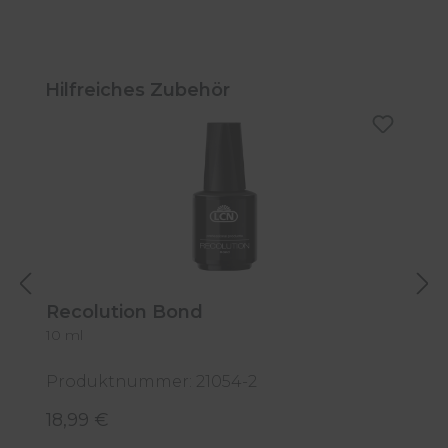
Produktgalerie überspringen
Hilfreiches Zubehör
Recolution Bond
R
10 ml
1
Produktnummer: 21054-2
P
18,99 €
2
Regulärer Preis:
R