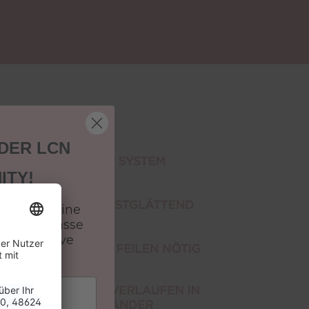
 DER LCN
ITY!
batt auf deine
 und verpasse
 & exklusive
n.