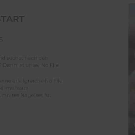
START
S
und suchst nach den
Dann ist unser No File
 eine erfolgreiche No File
ikel mühsam
timmtes Nagelset für