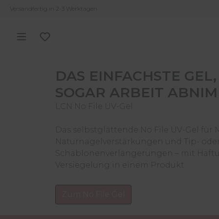
Versandfertig in 2-3 Werktagen
m Hauptinhalt springen
Zur Suche springen
Zur Hauptnavigation springen
Du hast 0 Produkte auf dem Merkzettel
DAS EINFACHSTE GEL,
SOGAR ARBEIT ABNIM
LCN No File UV-Gel
Das selbstglättende No File UV-Gel für
Naturnagelverstärkungen und Tip- ode
Schablonenverlängerungen – mit Haft
Versiegelung in einem Produkt.
Zum No File Gel