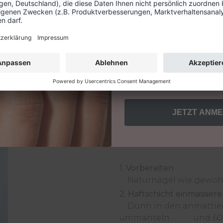
Kundengruppe
Privatkunde
elverstärkung, Tip-und
Geschäftskunde
Mit der Anmeldung erhältst d
und bestätigst unsere AGB
Einwilligung jederzeit für di
Mehr Infos zum Datenschutz f
Website.
JETZT ANM
IN 4 SCHRITTE
1. Vorbereiten
Naturnagel
wie gewoh
2. Haftschicht einmassier
Dünn in den anmattiert
ummanteln und 60 Se