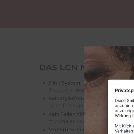
DAS LCN NO FILE UV
3 in 1 System
: Haftung, Aufbau un
Produkt - ideal für einen schnelle
Selbstglättend
: Die Textur zieht si
standfest und kontrollierbar.
Kein Feilen nötig
: Für eine makell
minimaler Nacharbeit und wenig 
Modern formuliert
: Mit Hyaluron,