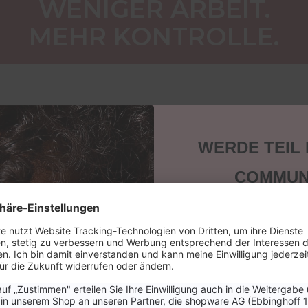
WENIGER ARBEIT.
MEHR KONTROLLE.
WERDE TEIL
 GEL
COMMUN
d Versiegelung in einem
n Workflow.
Sichere dir 15 % Ra
nächste Bestellung
ch glatt, bleibt aber
keine News, Tipps
Aktione
ose Oberfläche mit
Staub.
Email
 HEMA-frei, vegan und