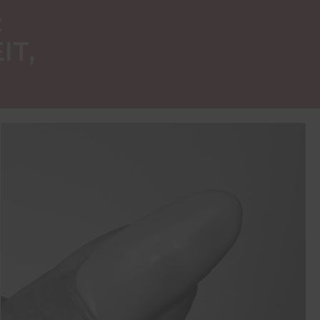
:
IT,