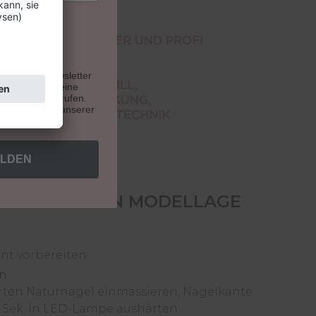
u unseren Newsletter
. Du kannst deine
e Zukunft widerrufen.
indest du auf unserer
ELDEN
N ZUR GLATTEN MODELLAGE
nt vorbereiten
en
en Naturnagel einmassieren, Nagelkante
k. in LED-Lampe aushärten.