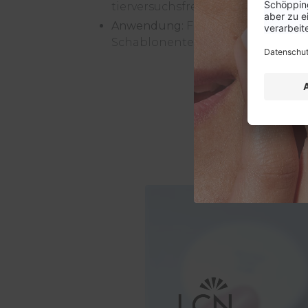
tierversuchsfrei
Anwendung:
Für Modellagen, Nag
Schablonentechnik