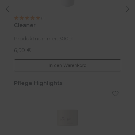
C
(1)
Cleaner
Produktnummer: 30001
P
6,99 €
6
Regulärer Preis:
R
In den Warenkorb
Produktgalerie überspringen
Pflege Highlights