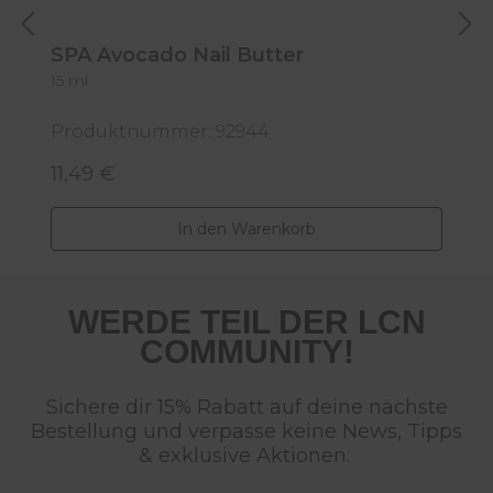
SPA Avocado Nail Butter
15 ml
S
Produktnummer: 92944
P
11,49 €
7
Regulärer Preis:
R
In den Warenkorb
WERDE TEIL DER LCN
COMMUNITY!
Sichere dir 15% Rabatt auf deine nächste
Bestellung und verpasse keine News, Tipps
& exklusive Aktionen.