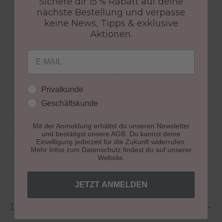
Sichere dir 15 % Rabatt auf deine
HEMA-frei:
Ja
nächste Bestellung und verpasse
Kombi-Gele:
1 Phasen Gel – 3 in 1
keine News, Tipps & exklusive
Haftung, Aufbau,
Aktionen.
Versiegelung
Email
Level:
Einsteiger, Profi, Semi-
Profi
Kundengruppe
Privatkunde
Produkt:
Tiegel
Geschäftskunde
Vegan:
Ja
Mit der Anmeldung erhältst du unseren Newsletter
und bestätigst unsere AGB. Du kannst deine
Verarbeitung:
Läuft nicht in die
Einwilligung jederzeit für die Zukunft widerrufen.
Nagelränder,
Mehr Infos zum Datenschutz findest du auf unserer
Website.
Selbstglättend ,
Standfest
JETZT ANMELDEN
Details