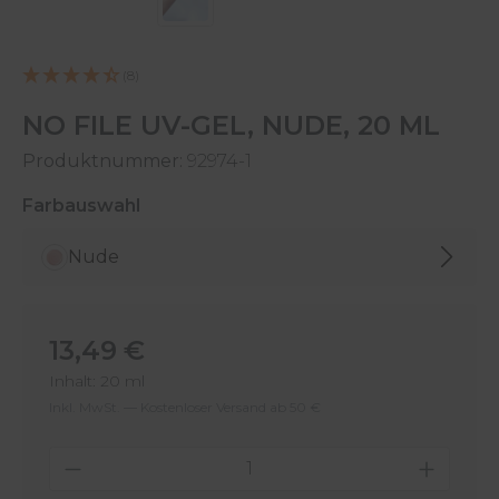
(8)
NO FILE UV-GEL, NUDE, 20 ML
Produktnummer:
92974-1
auswählen
Farbauswahl
Nude
Regulärer Preis:
13,49 €
Inhalt:
20 ml
Inkl. MwSt. — Kostenloser Versand ab 50 €
Produkt Anzahl: Gib den gewünschten 