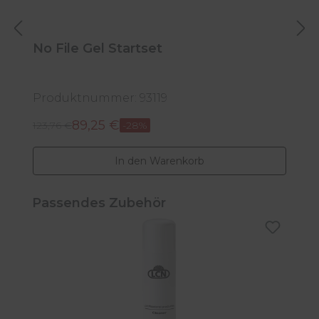
No File Gel Startset
N
n
Produktnummer: 93119
P
89,25 €
1
Regulärer Preis:
Verkaufspreis:
123,76 €
-28%
R
In den Warenkorb
Produktgalerie überspringen
Passendes Zubehör