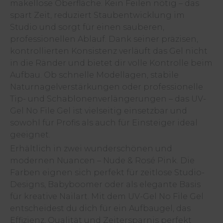
makellose Oberfläche. Kein Feilen nötig – das
spart Zeit, reduziert Staubentwicklung im
Studio und sorgt für einen sauberen,
professionellen Ablauf. Dank seiner präzisen,
kontrollierten Konsistenz verläuft das Gel nicht
in die Ränder und bietet dir volle Kontrolle beim
Aufbau. Ob schnelle Modellagen, stabile
Naturnagelverstärkungen oder professionelle
Tip- und Schablonenverlängerungen – das UV-
Gel No File Gel ist vielseitig einsetzbar und
sowohl für Profis als auch für Einsteiger ideal
geeignet.
Erhältlich in zwei wunderschönen und
modernen Nuancen – Nude & Rosé Pink. Die
Farben eignen sich perfekt für zeitlose Studio-
Designs, Babyboomer oder als elegante Basis
für kreative Nailart. Mit dem UV-Gel No File Gel
entscheidest du dich für ein Aufbaugel, das
Effizienz, Qualität und Zeitersparnis perfekt