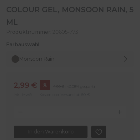
COLOUR GEL, MONSOON RAIN, 5
ML
Produktnummer:
20605-773
auswählen
Farbauswahl
Monsoon Rain
Verkaufspreis:
2,99 €
%
Regulärer Preis:
4,99 €
(40.08% gespart)
Inkl. MwSt. — Kostenloser Versand ab 50 €
Produkt Anzahl: Gib den gewünschten 
In den Warenkorb