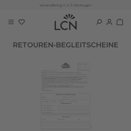
Versandfertig in 2-3 Werktagen
Zum Hauptinhalt springen
Du hast 0 Produkte auf dem Merkzettel
War
RETOUREN-BEGLEITSCHEINE