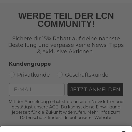
WERDE TEIL DER LCN
COMMUNITY!
Sichere dir 15% Rabatt auf deine nächste
Bestellung und verpasse keine News, Tipps
& exklusive Aktionen.
Kundengruppe
Privatkunde
Geschäftskunde
Email
JETZT ANMELDEN
Mit der Anmeldung erhältst du unseren Newsletter und
bestätigst unsere AGB. Du kannst deine Einwilligung
jederzeit für die Zukunft widerrufen. Mehr Infos zum
Datenschutz findest du auf unserer Website.