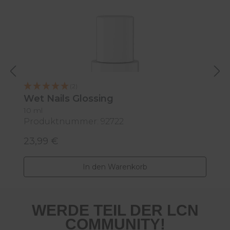
M
(2)
Wet Nails Glossing
10 ml
Produktnummer: 92722
P
23,99 €
2
Regulärer Preis:
R
In den Warenkorb
WERDE TEIL DER LCN
COMMUNITY!