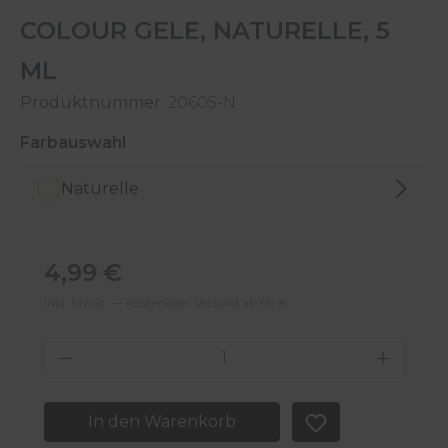
COLOUR GELE, NATURELLE, 5
ML
Produktnummer:
20605-N
auswählen
Farbauswahl
Naturelle
Regulärer Preis:
4,99 €
Inkl. MwSt. — Kostenloser Versand ab 50 €
Produkt Anzahl: Gib den gewünschten 
In den Warenkorb