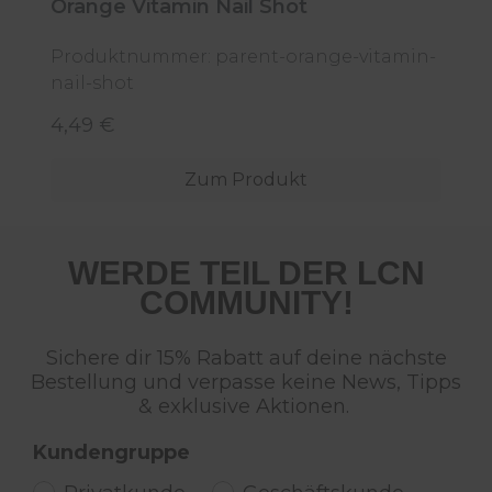
Orange Vitamin Nail Shot
2
Produktnummer: parent-orange-vitamin-
nail-shot
P
4,49 €
7
Regulärer Preis:
R
Zum Produkt
WERDE TEIL DER LCN
COMMUNITY!
Sichere dir 15% Rabatt auf deine nächste
Bestellung und verpasse keine News, Tipps
& exklusive Aktionen.
Kundengruppe