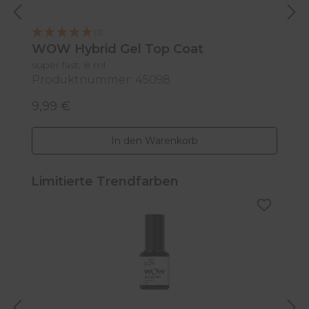
(3)
WOW Hybrid Gel Top Coat
P
super fast, 8 ml
11
Produktnummer: 45098
P
9,99 €
7
Regulärer Preis:
R
In den Warenkorb
Produktgalerie überspringen
Limitierte Trendfarben