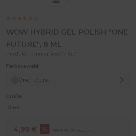
(2)
WOW HYBRID GEL POLISH "ONE
FUTURE", 8 ML
Produktnummer:
45077-856
auswählen
Farbauswahl
One Future
auswählen
Größe
8 ml
Verkaufspreis:
4,99 €
%
Regulärer Preis:
9,99 €
(50.05% gespart)