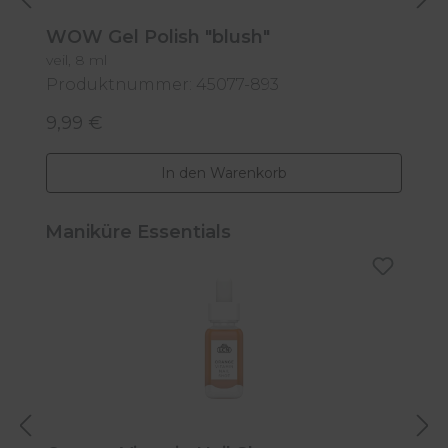
WOW Gel Polish "blush"
W
veil, 8 ml
8
Produktnummer: 45077-893
P
9,99 €
9
Regulärer Preis:
R
In den Warenkorb
Produktgalerie überspringen
Maniküre Essentials