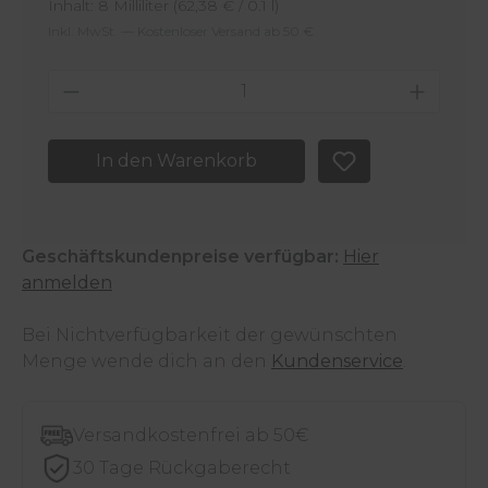
Inhalt:
8 Milliliter
(62,38 € / 0.1 l)
Inkl. MwSt. — Kostenloser Versand ab 50 €
Produkt Anzahl: Gib den gewünschten 
In den Warenkorb
Geschäftskundenpreise verfügbar:
Hier
anmelden
Bei Nichtverfügbarkeit der gewünschten
Menge wende dich an den
Kundenservice
.
Versandkostenfrei ab 50€
30 Tage Rückgaberecht