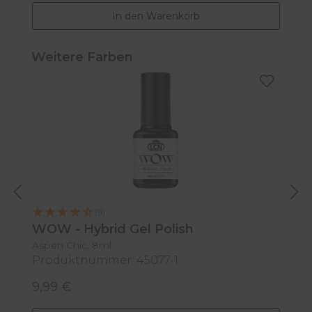
In den Warenkorb
Produktgalerie überspringen
Weitere Farben
(9)
WOW - Hybrid Gel Polish
W
Aspen Chic, 8ml
B
Produktnummer: 45077-1
P
9,99 €
9
Regulärer Preis:
R