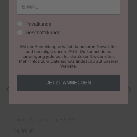
Email
Kundengruppe
Privatkunde
Produktgalerie überspringen
Weitere Neuheiten
Geschäftskunde
Mit der Anmeldung erhältst du unseren Newsletter
und bestätigst unsere AGB. Du kannst deine
Einwilligung jederzeit für die Zukunft widerrufen.
Mehr Infos zum Datenschutz findest du auf unserer
Website.
JETZT ANMELDEN
Care Set "toffee melt"
H
5
Produktnummer: 93079
P
14,99 €
5
Regulärer Preis:
R