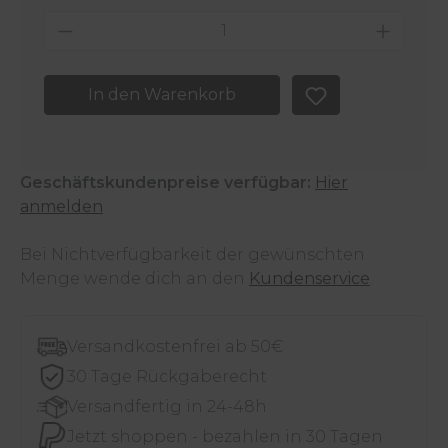
Produkt Anzahl: Gib den gewünschten 
In den Warenkorb
Geschäftskundenpreise verfügbar:
Hier
anmelden
Bei Nichtverfügbarkeit der gewünschten
Menge wende dich an den
Kundenservice
.
Versandkostenfrei ab 50€
30 Tage Rückgaberecht
Versandfertig in 24-48h
Jetzt shoppen - bezahlen in 30 Tagen