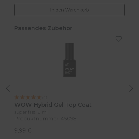
In den Warenkorb
Produktgalerie überspringen
Passendes Zubehör
E
(4)
P
WOW Hybrid Gel Top Coat
super fast, 8 ml
Produktnummer: 45098
P
9,99 €
2
Regulärer Preis:
R