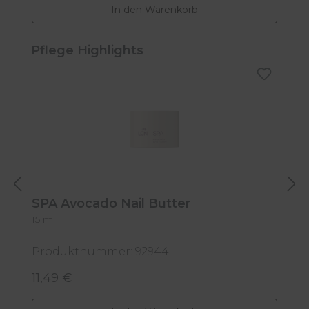
In den Warenkorb
Produktgalerie überspringen
Pflege Highlights
SPA Avocado Nail Butter
15 ml
S
Produktnummer: 92944
P
11,49 €
7
Regulärer Preis:
R