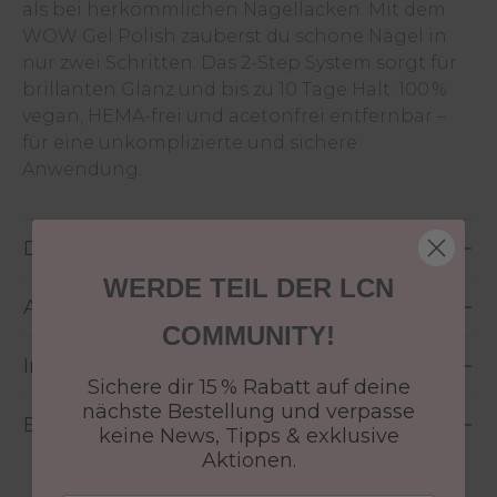
als bei herkömmlichen Nagellacken. Mit dem
WOW Gel Polish zauberst du schöne Nägel in
nur zwei Schritten. Das 2-Step System sorgt für
brillanten Glanz und bis zu 10 Tage Halt. 100 %
vegan, HEMA-frei und acetonfrei entfernbar –
für eine unkomplizierte und sichere
Anwendung.
Details
WERDE TEIL DER LCN
Anwendung
COMMUNITY!
Inhaltsstoffe
Sichere dir 15 % Rabatt auf deine
nächste Bestellung und verpasse
Bewertungen
keine News, Tipps & exklusive
Aktionen.