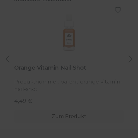
Orange Vitamin Nail Shot
2
Produktnummer: parent-orange-vitamin-
nail-shot
P
4,49 €
7
Regulärer Preis:
R
Zum Produkt