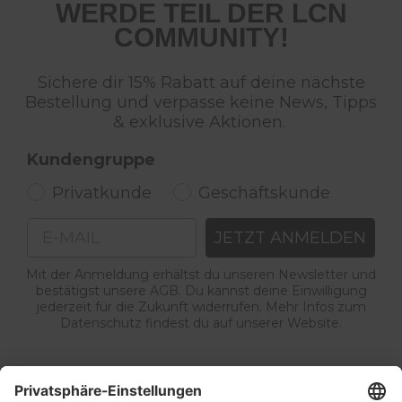
WERDE TEIL DER LCN
COMMUNITY!
Sichere dir 15% Rabatt auf deine nächste
Bestellung und verpasse keine News, Tipps
& exklusive Aktionen.
Kundengruppe
Privatkunde
Geschäftskunde
Email
JETZT ANMELDEN
Mit der Anmeldung erhältst du unseren Newsletter und
bestätigst unsere AGB. Du kannst deine Einwilligung
jederzeit für die Zukunft widerrufen. Mehr Infos zum
Datenschutz findest du auf unserer Website.