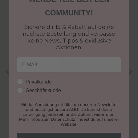
Produktgalerie überspringen
Perfektes Finish
COMMUNITY!
Sichere dir 15 % Rabatt auf deine
nächste Bestellung und verpasse
keine News, Tipps & exklusive
Aktionen.
Email
(3)
Kundengruppe
Privatkunde
WOW Hybrid Gel Top Coat
P
Geschäftskunde
super fast, 8 ml
11
Produktnummer: 45098
P
Mit der Anmeldung erhältst du unseren Newsletter
und bestätigst unsere AGB. Du kannst deine
9,99 €
7
Regulärer Preis:
R
Einwilligung jederzeit für die Zukunft widerrufen.
Mehr Infos zum Datenschutz findest du auf unserer
Website.
In den Warenkorb