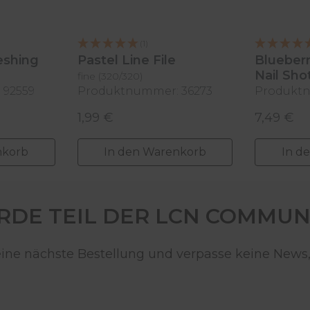
(1)
eshing
Pastel Line File
Blueberr
Nail Sho
fine (320/320)
 92559
Produktnummer: 36273
Produktn
11 ml
1,99 €
7,49 €
Regulärer Preis:
Regulärer
nkorb
In den Warenkorb
In d
DE TEIL DER LCN COMMUN
deine nächste Bestellung und verpasse keine News,