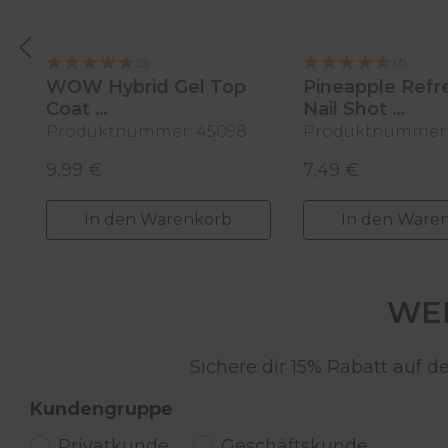
(5)
(3)
WOW Hybrid Gel Top
Pineapple Refr
Coat
Nail Shot
Produktnummer: 45098
Produktnummer:
super fast, 8 ml
11 ml
9,99 €
7,49 €
Regulärer Preis:
Regulärer Preis:
In den Warenkorb
In den Ware
WER
Sichere dir 15% Rabatt auf 
Kundengruppe
Privatkunde
Geschäftskunde