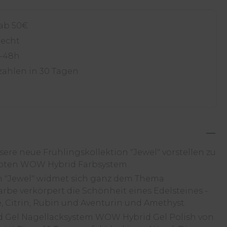
 ab 50€
recht
4-48h
zahlen in 30 Tagen
ere neue Frühlingskollektion "Jewel" vorstellen zu
ebten WOW Hybrid Farbsystem.
n "Jewel" widmet sich ganz dem Thema
rbe verkörpert die Schönheit eines Edelsteines -
 Citrin, Rubin und Aventurin und Amethyst.
d Gel Nagellacksystem WOW Hybrid Gel Polish von