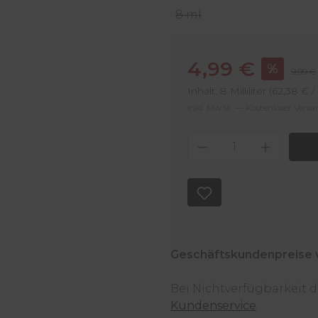
8 ml
Verkaufspreis:
4,99 €
%
Regulä
9,99 €
Inhalt:
8 Milliliter
(62,38 € / 0
Inkl. MwSt. — Kostenloser Vers
Produkt Anzahl
Geschäftskundenpreise 
Bei Nichtverfügbarkeit
Kundenservice
.