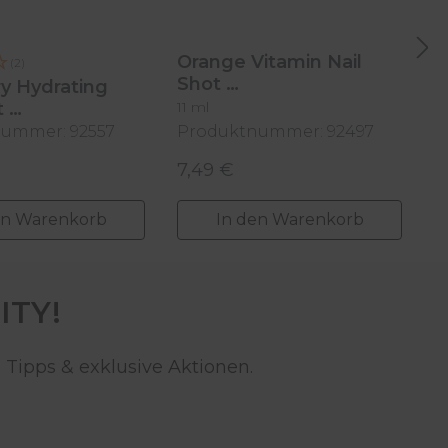
Orange Vitamin Nail
(2)
Shot
y Hydrating
K
t
11 ml
11
ummer: 92557
Produktnummer: 92497
P
7,49 €
7
 Preis:
Regulärer Preis:
R
en Warenkorb
In den Warenkorb
ITY!
 Tipps & exklusive Aktionen.