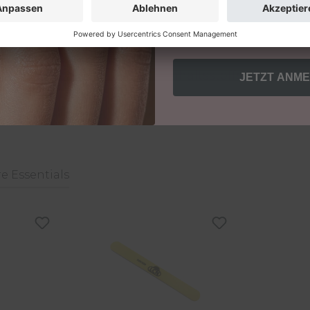
und bestätigst unsere AGB
Einwilligung jederzeit für di
Mehr Infos zum Datenschutz f
Anwendung
Website.
Inhaltsstoffe
JETZT ANM
Bewertungen
e Essentials