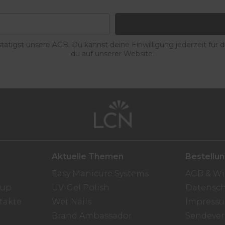
ätigst unsere AGB. Du kannst deine Einwilligung jederzeit für 
du auf unserer Website.
Aktuelle Themen
Bestellu
Easy Manicure Systems
AGB & Wi
oup
UV-Gel Polish
Datensch
takte
Wet Nails
Impress
Brand Ambassador
Sendever