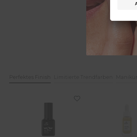
Perfektes Finish
Limitierte Trendfarben
Manikür
Produktgalerie überspringen