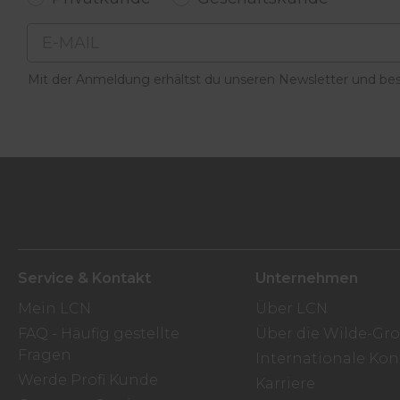
Email
Mit der Anmeldung erhältst du unseren Newsletter und best
Service & Kontakt
Unternehmen
Mein LCN
Über LCN
FAQ - Häufig gestellte
Über die Wilde-Gr
Fragen
Internationale Kon
Werde Profi Kunde
Karriere