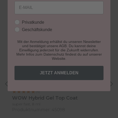
Email
Kundengruppe
Privatkunde
Geschäftskunde
Produktgalerie überspringen
Perfektes Finish
Mit der Anmeldung erhältst du unseren Newsletter
und bestätigst unsere AGB. Du kannst deine
Einwilligung jederzeit für die Zukunft widerrufen.
Mehr Infos zum Datenschutz findest du auf unserer
Website.
JETZT ANMELDEN
(4)
WOW Hybrid Gel Top Coat
P
super fast, 8 ml
11
Produktnummer: 45098
P