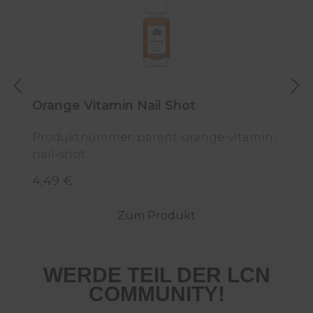
Orange Vitamin Nail Shot
2
Produktnummer: parent-orange-vitamin-
nail-shot
P
4,49 €
7
Regulärer Preis:
R
Zum Produkt
WERDE TEIL DER LCN
COMMUNITY!