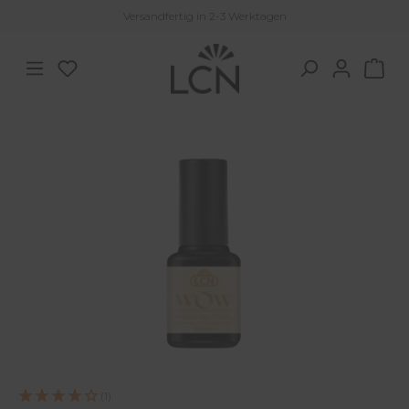
Versandfertig in 2-3 Werktagen
Zum Hauptinhalt springen
Du hast 0 Produkte auf dem Merkzettel
War
Bildergalerie überspringen
(1)