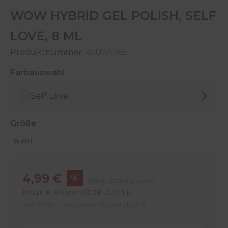
WOW HYBRID GEL POLISH, SELF
LOVE, 8 ML
Produktnummer:
45077-765
auswählen
Farbauswahl
Self Love
auswählen
Größe
8 ml
Verkaufspreis:
4,99 €
%
Regulärer Preis:
9,99 €
(50.05% gespart)
Inhalt:
8 Milliliter
(62,38 € / 0.1 l)
Inkl. MwSt. — Kostenloser Versand ab 50 €