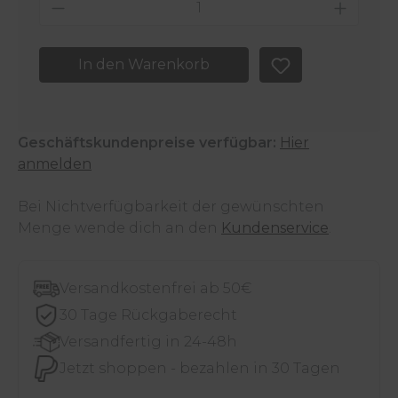
Produkt Anzahl: Gib den gewünschten 
In den Warenkorb
Geschäftskundenpreise verfügbar:
Hier
anmelden
Bei Nichtverfügbarkeit der gewünschten
Menge wende dich an den
Kundenservice
.
Versandkostenfrei ab 50€
30 Tage Rückgaberecht
Versandfertig in 24-48h
Jetzt shoppen - bezahlen in 30 Tagen