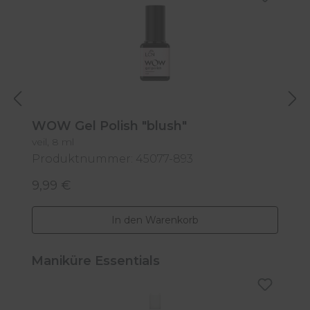
WOW Gel Polish "blush"
W
veil, 8 ml
8
Produktnummer: 45077-893
P
9,99 €
9
Regulärer Preis:
R
In den Warenkorb
Produktgalerie überspringen
Maniküre Essentials