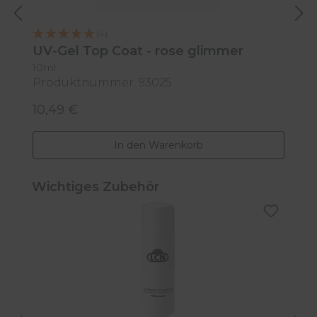
(4)
UV-Gel Top Coat - rose glimmer
U
10ml
1
Produktnummer: 93025
P
10,49 €
1
Regulärer Preis:
R
In den Warenkorb
Produktgalerie überspringen
Wichtiges Zubehör