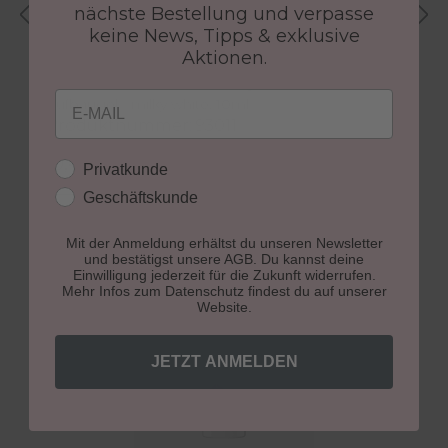
nächste Bestellung und verpasse
keine News, Tipps & exklusive
Aktionen.
(2)
UV-Gel All-in-One Easy
U
Email
Aufbaugel - milky white, 10ml
A
Produktnummer: 93011
P
10,49 €
1
Regulärer Preis:
R
Kundengruppe
Privatkunde
Geschäftskunde
In den Warenkorb
Mit der Anmeldung erhältst du unseren Newsletter
und bestätigst unsere AGB. Du kannst deine
Produktgalerie überspringen
Für das perfekte Finish
Einwilligung jederzeit für die Zukunft widerrufen.
Mehr Infos zum Datenschutz findest du auf unserer
Website.
JETZT ANMELDEN