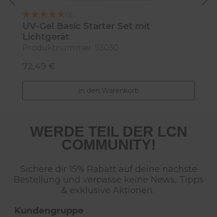
(3)
UV-Gel Basic Starter Set mit
U
Lichtgerät
L
Produktnummer: 93030
P
72,49 €
4
Regulärer Preis:
R
In den Warenkorb
WERDE TEIL DER LCN
COMMUNITY!
Sichere dir 15% Rabatt auf deine nächste
Bestellung und verpasse keine News, Tipps
& exklusive Aktionen.
Kundengruppe