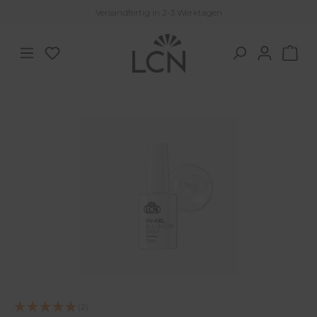
Versandfertig in 2-3 Werktagen
Zum Hauptinhalt springen
Du hast 0 Produkte auf dem Merkzettel
War
Bildergalerie überspringen
(2)