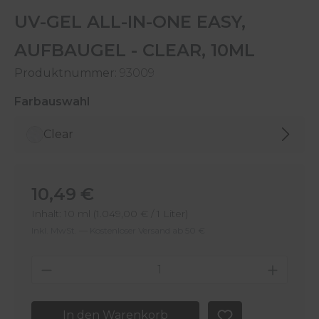
UV-GEL ALL-IN-ONE EASY,
AUFBAUGEL - CLEAR, 10ML
Produktnummer:
93009
auswählen
Farbauswahl
Clear
Regulärer Preis:
10,49 €
Inhalt:
10 ml
(1.049,00 € / 1 Liter)
Inkl. MwSt. — Kostenloser Versand ab 50 €
Produkt Anzahl: Gib den gewünschten 
In den Warenkorb