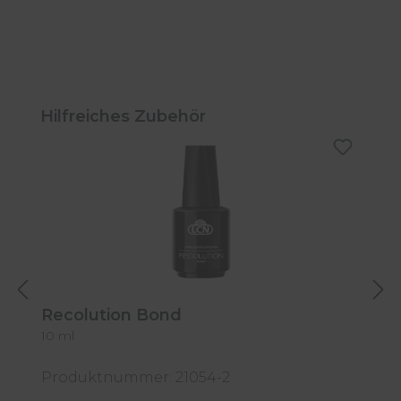
Produktgalerie überspringen
Hilfreiches Zubehör
Recolution Bond
R
10 ml
1
Produktnummer: 21054-2
P