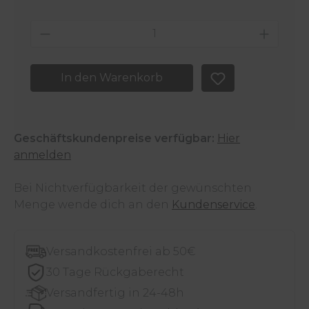
Produkt Anzahl: Gib den gewünschten 
In den Warenkorb
Geschäftskundenpreise verfügbar:
Hier
anmelden
Bei Nichtverfügbarkeit der gewünschten
Menge wende dich an den
Kundenservice
.
Versandkostenfrei ab 50€
30 Tage Rückgaberecht
Versandfertig in 24-48h