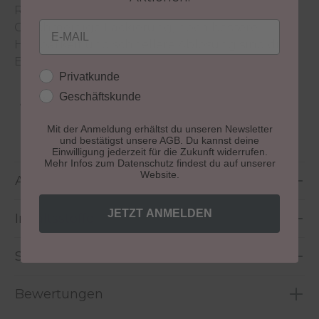
Recolution Textur einem Nagellack.
Email
Geschmeidige Lackierung, noch bessere
Haltbarkeit und schnellere Ablösung sind die
Ergebnisse der intensiven Überarbeitung.
Kundengruppe
Privatkunde
Geschäftskunde
Aushärtung:
lichthärtend
Mit der Anmeldung erhältst du unseren Newsletter
Größe:
10 ml
und bestätigst unsere AGB. Du kannst deine
Einwilligung jederzeit für die Zukunft widerrufen.
Mehr Infos zum Datenschutz findest du auf unserer
Website.
Anwendung
JETZT ANMELDEN
Inhaltsstoffe
Sicherheitshinweise
Bewertungen