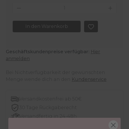
Produkt Anzahl: Gib den gewünschten 
In den Warenkorb
Geschäftskundenpreise verfügbar:
Hier
anmelden
Bei Nichtverfügbarkeit der gewünschten
Menge wende dich an den
Kundenservice
.
Versandkostenfrei ab 50€
30 Tage Rückgaberecht
Versandfertig in 24-48h
Jetzt shoppen - bezahlen in 30 Tagen