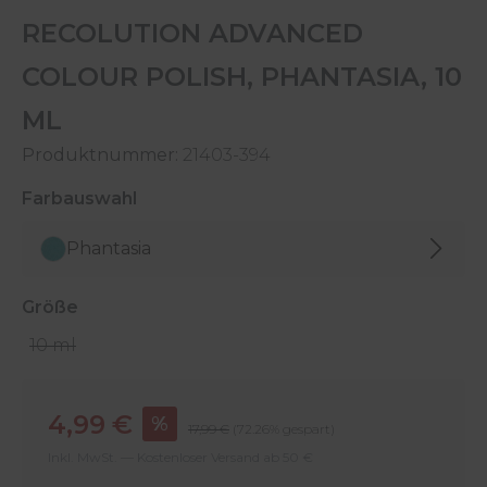
RECOLUTION ADVANCED
COLOUR POLISH, PHANTASIA, 10
ML
Produktnummer:
21403-394
auswählen
Farbauswahl
Phantasia
auswählen
Größe
10 ml
Verkaufspreis:
4,99 €
%
Regulärer Preis:
17,99 €
(72.26% gespart)
Inkl. MwSt. — Kostenloser Versand ab 50 €