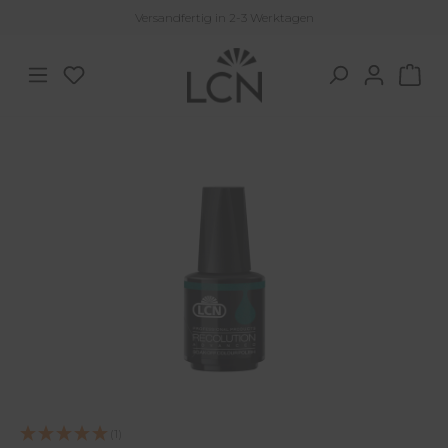
Versandfertig in 2-3 Werktagen
Zum Hauptinhalt springen
Du hast 0 Produkte auf dem Merkzettel
War
Bildergalerie überspringen
(1)