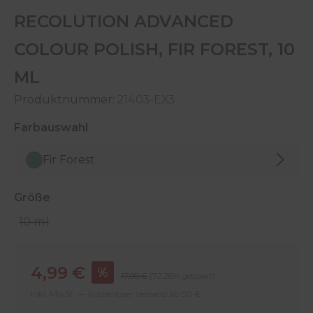
RECOLUTION ADVANCED
COLOUR POLISH, FIR FOREST, 10
ML
Produktnummer:
21403-EX3
auswählen
Farbauswahl
Fir Forest
auswählen
Größe
10 ml
Verkaufspreis:
4,99 €
%
Regulärer Preis:
17,99 €
(72.26% gespart)
Inkl. MwSt. — Kostenloser Versand ab 50 €