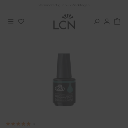
Versandfertig in 2-3 Werktagen
Zum Hauptinhalt springen
Du hast 0 Produkte auf dem Merkzettel
War
Bildergalerie überspringen
(1)