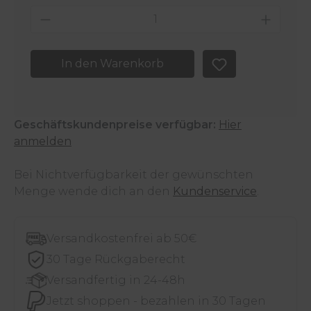
Produkt Anzahl: Gib den gewünschten 
In den Warenkorb
Geschäftskundenpreise verfügbar:
Hier
anmelden
Bei Nichtverfügbarkeit der gewünschten
Menge wende dich an den
Kundenservice
.
Versandkostenfrei ab 50€
30 Tage Rückgaberecht
Versandfertig in 24-48h
Jetzt shoppen - bezahlen in 30 Tagen