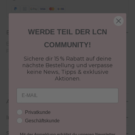
WERDE TEIL DER LCN
Beschreibung
COMMUNITY!
Entdecken Sie über 150 Recolution Advanced
Farben zum Sonderpreis von 4,99 €.
Sichere dir 15 % Rabatt auf deine
nächste Bestellung und verpasse
Aushärtung:
lichthärtend
keine News, Tipps & exklusive
Aktionen.
Größe:
10 ml
Email
Anwendung
Kundengruppe
Privatkunde
Inhaltsstoffe
Geschäftskunde
Sicherheitshinweise
Mit der Anmeldung erhältst du unseren Newsletter