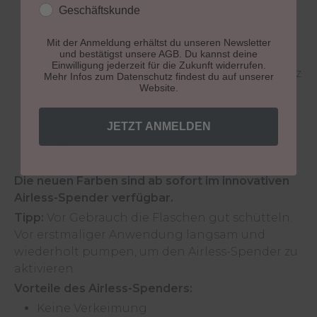
können
Geschäftskunde
optimale Farbstabilität in der Haut
sehr gute und schnelle Aufnahme und
Mit der Anmeldung erhältst du unseren Newsletter
und bestätigst unsere AGB. Du kannst deine
Applikation
Einwilligung jederzeit für die Zukunft widerrufen.
lebendige und langanhaltende Farbbrillanz
Mehr Infos zum Datenschutz findest du auf unserer
Website.
bei verringerter Nacharbeit
PMU Farben produziert nach streng
kontrollierten Reinheitsgeboten der Resap
JETZT ANMELDEN
2008.
Die neuen Farben sind ab sofort im innovativen
Airless-Spender verfügbar.
Tipp:
Vor Gebrauch die Flaschen gut schütteln.
Vor erstmaliger Anwendung langsam und
wiederholt pumpen, um den Airless-Spender zu
aktivieren
Vorteile des Airless-Spenders:
Keine Verkeimung