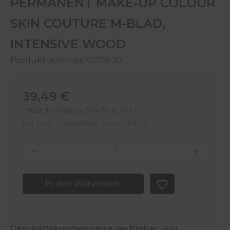
PERMANENT MAKE-UP COLOUR
SKIN COUTURE M-BLAD,
INTENSIVE WOOD
Produktnummer:
92376-10
Regulärer Preis:
39,49 €
Inhalt:
10 Milliliter
(394,90 € / 0.1 l)
Inkl. MwSt. — Kostenloser Versand ab 50 €
Produkt Anzahl: Gib den gewünschten 
In den Warenkorb
Geschäftskundenpreise verfügbar:
Hier