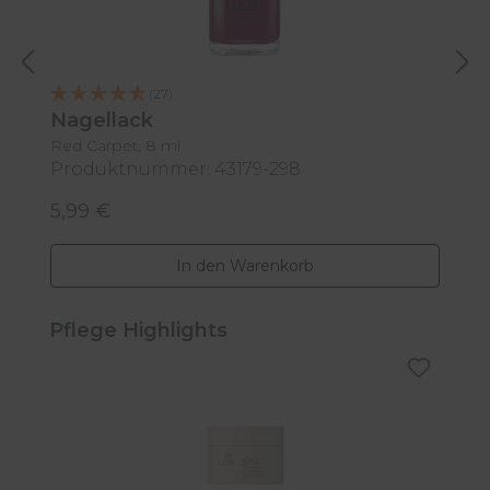
(27)
Nagellack
N
Red Carpet, 8 ml
8
Produktnummer: 43179-298
P
5,99 €
3
Regulärer Preis:
R
In den Warenkorb
Produktgalerie überspringen
Pflege Highlights