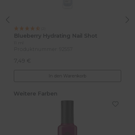
(2)
Blueberry Hydrating Nail Shot
B
11 ml
3
Produktnummer: 92557
P
7,49 €
1
Regulärer Preis:
R
In den Warenkorb
Produktgalerie überspringen
Weitere Farben