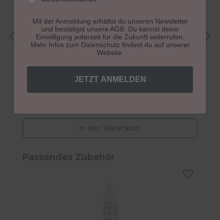
Mit der Anmeldung erhältst du unseren Newsletter
und bestätigst unsere AGB. Du kannst deine
Einwilligung jederzeit für die Zukunft widerrufen.
Mehr Infos zum Datenschutz findest du auf unserer
Care Set "toffee melt"
H
Website.
5
JETZT ANMELDEN
Produktnummer: 93079
P
14,99 €
5
Regulärer Preis:
R
In den Warenkorb
Produktgalerie überspringen
Passendes Zubehör