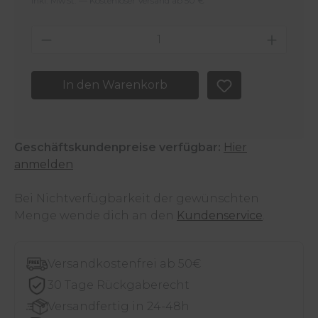
Inkl. MwSt. — Kostenloser Versand ab 50 €
Produkt Anzahl: Gib den gewünschten 
In den Warenkorb
Geschäftskundenpreise verfügbar:
Hier
anmelden
Bei Nichtverfügbarkeit der gewünschten
Menge wende dich an den
Kundenservice
.
Versandkostenfrei ab 50€
30 Tage Rückgaberecht
Versandfertig in 24-48h