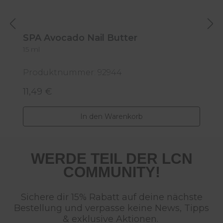
SPA Avocado Nail Butter
15 ml
S
Produktnummer: 92944
P
11,49 €
7
Regulärer Preis:
R
In den Warenkorb
WERDE TEIL DER LCN
COMMUNITY!
Sichere dir 15% Rabatt auf deine nächste
Bestellung und verpasse keine News, Tipps
& exklusive Aktionen.