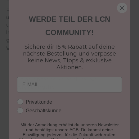
Die innovative Hightech Formel des LCN Nail
Polish sorgt für
brillante Farbergebnisse mit
ultraglänzenden Spiegel- Reflexen
und
WERDE TEIL DER LCN
überzeugt durch eine
schnelle Trocknung
, eine
COMMUNITY!
intensive Deckkraft
sowie eine
streifenfreie und
gleichmäßige Farbschicht
.
Sichere dir 15 % Rabatt auf deine
Vorteile des LCN Nail Polish:
nächste Bestellung und verpasse
gleichmäßige und streifenfreie Farbschicht
keine News, Tipps & exklusive
dank neuem Profi-Präzisionspinsel
Aktionen.
intensiv leuchtende Deckkraft
ultraglänzende Spiegel-Reflexe
Email
vergilbungsfrei
extrem langanhaltend
Kundengruppe
brillante Farbergebnisse
Privatkunde
parabenfrei
Geschäftskunde
7 free*
vegan
Mit der Anmeldung erhältst du unseren Newsletter
und bestätigst unsere AGB. Du kannst deine
Einwilligung jederzeit für die Zukunft widerrufen.