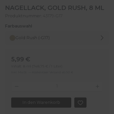
NAGELLACK, GOLD RUSH, 8 ML
Produktnummer:
43179-G17
auswählen
Farbauswahl
Gold Rush (-G17)
Regulärer Preis:
5,99 €
Inhalt:
8 ml
(748,75 € / 1 Liter)
Inkl. MwSt. — Kostenloser Versand ab 50 €
Produkt Anzahl: Gib den gewünschten 
In den Warenkorb