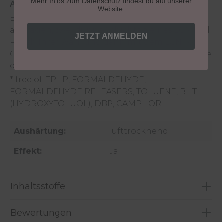
Mehr Infos zum Datenschutz findest du auf unserer
Anwendung:
Website.
Eine dünne Schicht LCN Diamond Power
auftragen, zwei dünne Schichten eines LCN Nail
JETZT ANMELDEN
Polish Ihrer Wahl und dann mit dem LCN Top
Coat Flash Dry&Shine versiegeln. So erhalten Sie
den perfekten Profi-Look!
* free of: TPHP, FORMALDEHYDE,
FORMALDEHYDE RELEASERS, TOLUENE, BHT
(HYDROXYTOLUOL), DBP, CAMPHOR
Aushärtung:
lufttrocknend
Effekt:
Ja
Inhaltsstoffe
Bewertungen