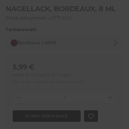
NAGELLACK, BORDEAUX, 8 ML
Produktnummer:
43179-69M
auswählen
Farbauswahl
Bordeaux (-69M)
Regulärer Preis:
5,99 €
Inhalt:
8 ml
(748,75 € / 1 Liter)
Inkl. MwSt. — Kostenloser Versand ab 50 €
Produkt Anzahl: Gib den gewünschten 
In den Warenkorb