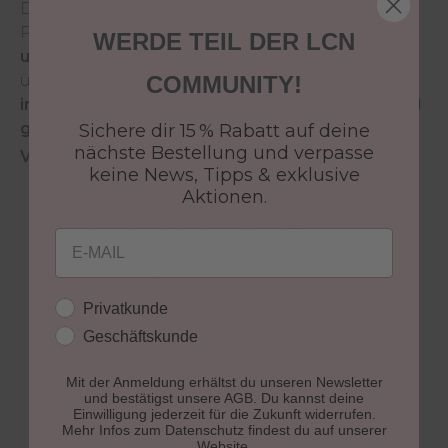
Die innovative Hightech Formel des LCN Nail
Polish sorgt für
brillante Farbergebnisse mit
WERDE TEIL DER LCN
ultraglänzenden Spiegel- Reflexen
und
überzeugt durch eine
schnelle Trocknung
, eine
COMMUNITY!
intensive Deckkraft
sowie eine
streifenfreie und
gleichmäßige Farbschicht
.
Sichere dir 15 % Rabatt auf deine
nächste Bestellung und verpasse
Vorteile des LCN Nail Polish:
keine News, Tipps & exklusive
gleichmäßige und streifenfreie Farbschicht
Aktionen.
dank neuem Profi-Präzisionspinsel
intensiv leuchtende Deckkraft
Email
ultraglänzende Spiegel-Reflexe
vergilbungsfrei
extrem langanhaltend
Kundengruppe
Privatkunde
brillante Farbergebnisse
Geschäftskunde
parabenfrei
7 free*
Mit der Anmeldung erhältst du unseren Newsletter
und bestätigst unsere AGB. Du kannst deine
vegan
Einwilligung jederzeit für die Zukunft widerrufen.
Mehr Infos zum Datenschutz findest du auf unserer
Website.