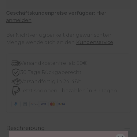
Geschäftskundenpreise verfügbar:
Hier
anmelden
Bei Nichtverfügbarkeit der gewünschten
Menge wende dich an den
Kundenservice
.
Versandkostenfrei ab 50€
30 Tage Rückgaberecht
Versandfertig in 24-48h
Jetzt shoppen - bezahlen in 30 Tagen
Beschreibung