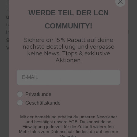
Die innovative Hightech Formel des LCN Nail
Polish sorgt für
brillante Farbergebnisse mit
WERDE TEIL DER LCN
ultraglänzenden Spiegel- Reflexen
und
überzeugt durch eine
schnelle Trocknung
, eine
COMMUNITY!
intensive Deckkraft
sowie eine
streifenfreie und
gleichmäßige Farbschicht
.
Sichere dir 15 % Rabatt auf deine
nächste Bestellung und verpasse
Vorteile des LCN Nail Polish:
keine News, Tipps & exklusive
gleichmäßige und streifenfreie Farbschicht
Aktionen.
dank neuem Profi-Präzisionspinsel
intensiv leuchtende Deckkraft
Email
ultraglänzende Spiegel-Reflexe
vergilbungsfrei
extrem langanhaltend
Kundengruppe
Privatkunde
brillante Farbergebnisse
Geschäftskunde
parabenfrei
7 free*
Mit der Anmeldung erhältst du unseren Newsletter
und bestätigst unsere AGB. Du kannst deine
vegan
Einwilligung jederzeit für die Zukunft widerrufen.
Mehr Infos zum Datenschutz findest du auf unserer
Website.