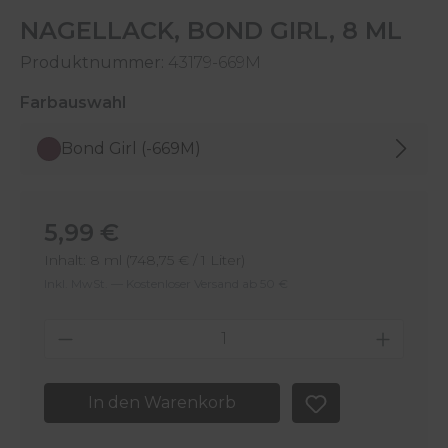
NAGELLACK, BOND GIRL, 8 ML
Produktnummer:
43179-669M
auswählen
Farbauswahl
Bond Girl (-669M)
Regulärer Preis:
5,99 €
Inhalt:
8 ml
(748,75 € / 1 Liter)
Inkl. MwSt. — Kostenloser Versand ab 50 €
Produkt Anzahl: Gib den gewünschten 
In den Warenkorb