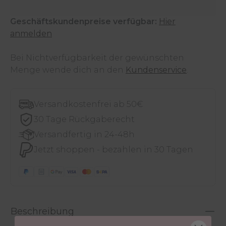
Geschäftskundenpreise verfügbar:
Hier
anmelden
Bei Nichtverfügbarkeit der gewünschten
Menge wende dich an den
Kundenservice
.
Versandkostenfrei ab 50€
30 Tage Rückgaberecht
Versandfertig in 24-48h
Jetzt shoppen - bezahlen in 30 Tagen
Beschreibung