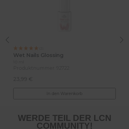
M
(2)
Wet Nails Glossing
10 ml
Produktnummer: 92722
P
23,99 €
2
Regulärer Preis:
R
In den Warenkorb
WERDE TEIL DER LCN
COMMUNITY!