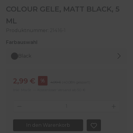
COLOUR GELE, MATT BLACK, 5
ML
Produktnummer:
21416-1
auswählen
Farbauswahl
Black
Verkaufspreis:
2,99 €
%
Regulärer Preis:
4,99 €
(40.08% gespart)
Inkl. MwSt. — Kostenloser Versand ab 50 €
Produkt Anzahl: Gib den gewünschten 
In den Warenkorb