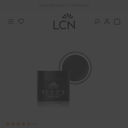
Versandfertig in 2-3 Werktagen
Zum Hauptinhalt springen
Du hast 0 Produkte auf dem Merkzettel
War
Bildergalerie überspringen
(19)