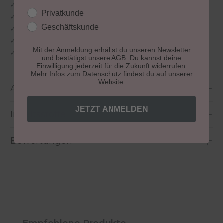
✓
Versorgt die Haut mit Nährstoffen
Kundengruppe
Privatkunde
✓
Für spürbar glattere, geschmeidigere Haut
Geschäftskunde
✓
Made in Germany
✓
40 Jahre Profi-Erfahrung
Mit der Anmeldung erhältst du unseren Newsletter
✓
vegan & tierfreundlich
und bestätigst unsere AGB. Du kannst deine
Einwilligung jederzeit für die Zukunft widerrufen.
Mehr Infos zum Datenschutz findest du auf unserer
Website.
Anwendung
JETZT ANMELDEN
Inhaltsstoffe
Bewertungen
Produktgalerie überspringen
Empfohlene Produkte