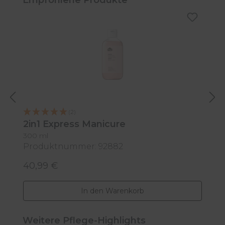
(2)
2in1 Express Manicure
B
300 ml
11
Produktnummer: 92882
P
40,99 €
7
Regulärer Preis:
R
In den Warenkorb
Produktgalerie überspringen
Weitere Pflege-Highlights