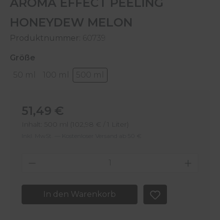
AROMA EFFECT PEELING
HONEYDEW MELON
Produktnummer:
60739
auswählen
Größe
50 ml
100 ml
500 ml
Regulärer Preis:
51,49 €
Inhalt:
500 ml
(102,98 € / 1 Liter)
Inkl. MwSt. — Kostenloser Versand ab 50 €
Produkt Anzahl: Gib den gewünschten 
In den Warenkorb