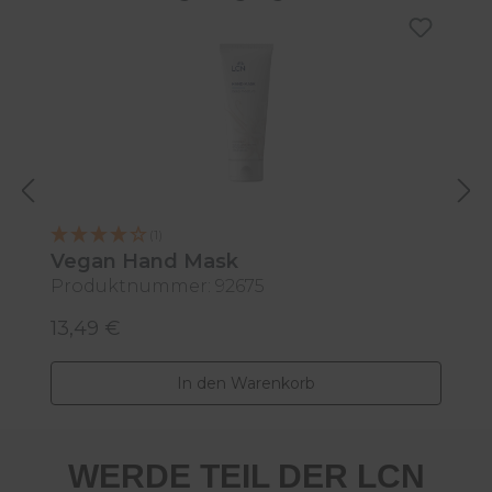
L
(1)
Vegan Hand Mask
Produktnummer: 92675
P
13,49 €
8
Regulärer Preis:
R
In den Warenkorb
WERDE TEIL DER LCN