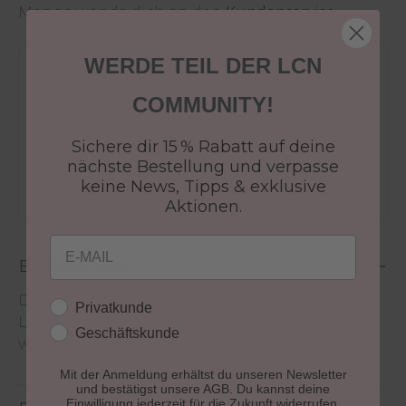
Menge wende dich an den
Kundenservice
.
WERDE TEIL DER LCN
Versandkostenfrei ab 50€
30 Tage Rückgaberecht
COMMUNITY!
Versandfertig in 24-48h
Sichere dir 15 % Rabatt auf deine
Jetzt shoppen - bezahlen in 30 Tagen
nächste Bestellung und verpasse
keine News, Tipps & exklusive
Aktionen.
Email
Beschreibung
Die Zehenspreizer eignen sich optimal als
Kundengruppe
Privatkunde
Lackierhilfe für die Pediküre. Die Zehenspreizer
Geschäftskunde
werden verschiedenfarbig geliefert.
Mit der Anmeldung erhältst du unseren Newsletter
und bestätigst unsere AGB. Du kannst deine
Einwilligung jederzeit für die Zukunft widerrufen.