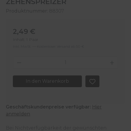
ZEHENSPREIZER
Produktnummer:
88307
Regulärer Preis:
2,49 €
Inhalt:
1 Paar
Inkl. MwSt. — Kostenloser Versand ab 50 €
Produkt Anzahl: Gib den gewünschten 
In den Warenkorb
Geschäftskundenpreise verfügbar:
Hier
anmelden
Bei Nichtverfügbarkeit der gewünschten