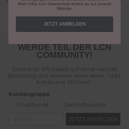
Bewertungen
Mehr Infos zum Datenschutz findest du auf unserer
Website.
JETZT ANMELDEN
WERDE TEIL DER LCN
COMMUNITY!
Sichere dir 15% Rabatt auf deine nächste
Bestellung und verpasse keine News, Tipps
& exklusive Aktionen.
Kundengruppe
Privatkunde
Geschäftskunde
Email
JETZT ANMELDEN