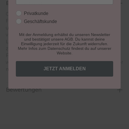
Beschreibung
Kundengruppe
Privatkunde
Clean Beauty. Gut für deine Nägel - Gut für dich.
Für eine besonders sanfte Formulierung
Geschäftskunde
unserer neuen wasserbasierten Nagellacke
verzichten wir für die Lackbasis auf chemische
Mit der Anmeldung erhältst du unseren Newsletter
und bestätigst unsere AGB. Du kannst deine
Lösungsmittel und verwenden stattdessen bis
Einwilligung jederzeit für die Zukunft widerrufen.
zu 55 % Wasser. Unser Waterbased Peel-Off Nail
Mehr Infos zum Datenschutz findest du auf unserer
Website.
Polish ist genauso leicht aufzutragen wie auch
wieder abzulösen. Es ist kein Nagellackentferner
JETZT ANMELDEN
mehr nötig.
Bewertungen