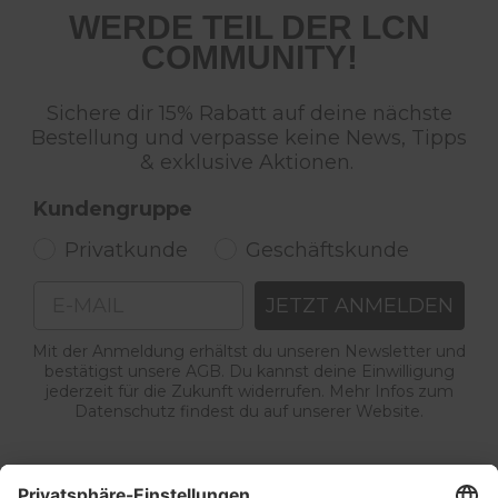
WERDE TEIL DER LCN
COMMUNITY!
Sichere dir 15% Rabatt auf deine nächste
Bestellung und verpasse keine News, Tipps
& exklusive Aktionen.
Kundengruppe
Privatkunde
Geschäftskunde
Email
JETZT ANMELDEN
Mit der Anmeldung erhältst du unseren Newsletter und
bestätigst unsere AGB. Du kannst deine Einwilligung
jederzeit für die Zukunft widerrufen. Mehr Infos zum
Datenschutz findest du auf unserer Website.