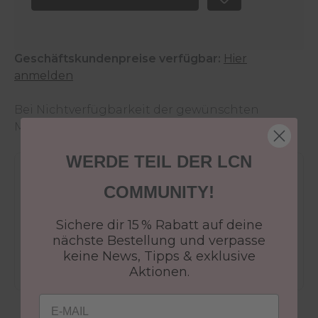
Geschäftskundenpreise verfügbar:
Hier
anmelden
Bei Nichtverfügbarkeit der gewünschten
Menge wende dich an den
Kundenservice
.
WERDE TEIL DER LCN
Versandkostenfrei ab 50€
COMMUNITY!
30 Tage Rückgaberecht
Versandfertig in 24-48h
Sichere dir 15 % Rabatt auf deine
Jetzt shoppen - bezahlen in 30 Tagen
nächste Bestellung und verpasse
keine News, Tipps & exklusive
Aktionen.
Email