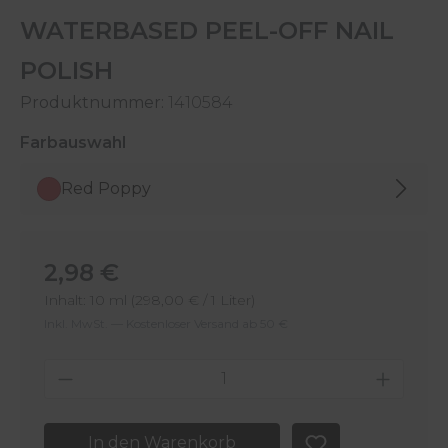
WATERBASED PEEL-OFF NAIL
POLISH
Produktnummer:
1410584
auswählen
Farbauswahl
Red Poppy
Regulärer Preis:
2,98 €
Inhalt:
10 ml
(298,00 € / 1 Liter)
Inkl. MwSt. — Kostenloser Versand ab 50 €
Produkt Anzahl: Gib den gewünschten 
In den Warenkorb