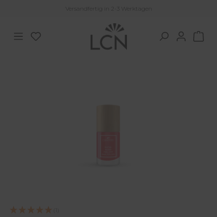
Versandfertig in 2-3 Werktagen
Zum Hauptinhalt springen
Du hast 0 Produkte auf dem Merkzettel
War
Bildergalerie überspringen
(1)