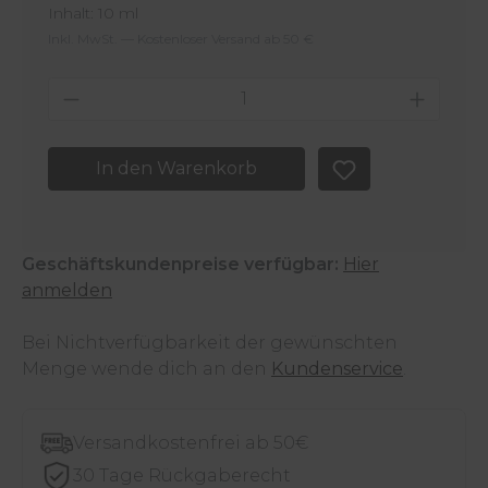
Inhalt:
10 ml
Inkl. MwSt. — Kostenloser Versand ab 50 €
Produkt Anzahl: Gib den gewünschten 
In den Warenkorb
Geschäftskundenpreise verfügbar:
Hier
anmelden
Bei Nichtverfügbarkeit der gewünschten
Menge wende dich an den
Kundenservice
.
Versandkostenfrei ab 50€
30 Tage Rückgaberecht