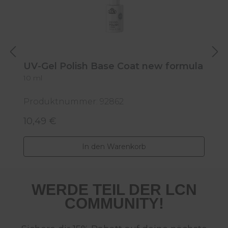
UV-Gel Polish Base Coat new formula
10 ml
U
1
Produktnummer: 92862
P
10,49 €
1
Regulärer Preis:
R
In den Warenkorb
WERDE TEIL DER LCN
COMMUNITY!