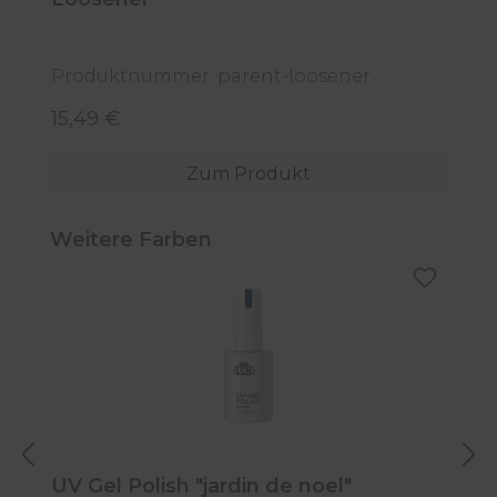
C
Produktnummer: parent-loosener
P
15,49 €
5
Regulärer Preis:
R
Zum Produkt
Produktgalerie überspringen
Weitere Farben
UV Gel Polish "jardin de noel"
U