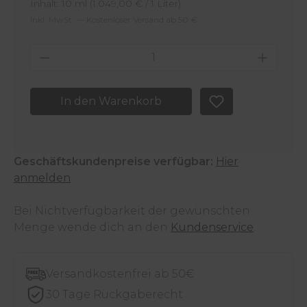
Inhalt:
10 ml
(1.049,00 € / 1 Liter)
Inkl. MwSt. — Kostenloser Versand ab 50 €
Produkt Anzahl: Gib den gewünschten 
In den Warenkorb
Geschäftskundenpreise verfügbar:
Hier
anmelden
Bei Nichtverfügbarkeit der gewünschten
Menge wende dich an den
Kundenservice
.
Versandkostenfrei ab 50€
30 Tage Rückgaberecht