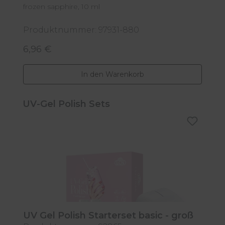
frozen sapphire, 10 ml
wi
Produktnummer: 97931-880
P
6,96 €
6
Regulärer Preis:
R
In den Warenkorb
Produktgalerie überspringen
UV-Gel Polish Sets
UV Gel Polish Starterset basic - groß