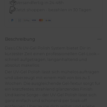
Versandfertig in 24-48h
Jetzt shoppen - bezahlen in 30 Tagen
Beschreibung
Das LCN UV-Gel Polish System bietet Dir in
kürzester Zeit einen professionellen Gel-Look –
schnell aufgetragen, langanhaltend und
absolut makellos.
Der UV-Gel Polish lässt sich mühelos auftragen
und überzeugt mit einem Halt von bis zu 3
Wochen. Die ausgleichende Gel-Textur sorgt für
ein kratzfestes, strahlend glänzendes Finish.
Und keine Sorge – der UV-Gel Polish lässt sich
ganz einfach und schonend per Soak-off
entfernen. Überzeuge dich selbst und erlebe