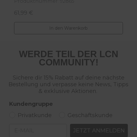
Produktnummer: 92865
61,99 €
Regulärer Preis:
In den Warenkorb
WERDE TEIL DER LCN
COMMUNITY!
Sichere dir 15% Rabatt auf deine nächste
Bestellung und verpasse keine News, Tipps
& exklusive Aktionen.
Kundengruppe
Privatkunde
Geschäftskunde
Email
JETZT ANMELDEN