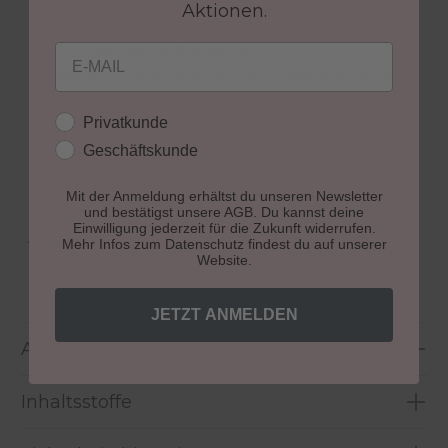
Made in Germany, aus eigener Forschung &
Aktionen.
Entwicklung
Email
40 Jahre Profi-Erfahrung
HEMA- & säurefrei vegan & tierfreundlich
höchste Studioqualität
Kundengruppe
Privatkunde
Fokus auf gesunde, schöne Nägel klare
Anwendungsanleitung mit Step-by-Step
Geschäftskunde
Support für eine sichere Anwendung
Mit der Anmeldung erhältst du unseren Newsletter
und bestätigst unsere AGB. Du kannst deine
Einwilligung jederzeit für die Zukunft widerrufen.
Aushärtung:
lichthärtend
Mehr Infos zum Datenschutz findest du auf unserer
Website.
Größe:
10 ml
JETZT ANMELDEN
Anwendung
Inhaltsstoffe