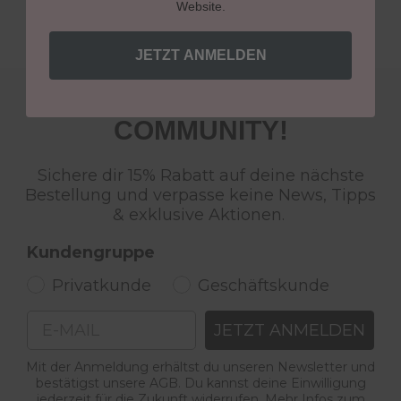
Website.
JETZT ANMELDEN
WERDE TEIL DER LCN
COMMUNITY!
Sichere dir 15% Rabatt auf deine nächste
Bestellung und verpasse keine News, Tipps
& exklusive Aktionen.
Kundengruppe
Privatkunde
Geschäftskunde
Email
JETZT ANMELDEN
Mit der Anmeldung erhältst du unseren Newsletter und
bestätigst unsere AGB. Du kannst deine Einwilligung
jederzeit für die Zukunft widerrufen. Mehr Infos zum