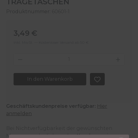
TRAGETASCHEN
Produktnummer:
60601-1
Regulärer Preis:
3,49 €
Inkl. MwSt. — Kostenloser Versand ab 50 €
Produkt Anzahl: Gib den gewünschten 
In den Warenkorb
Geschäftskundenpreise verfügbar:
Hier
anmelden
Bei Nichtverfügbarkeit der gewünschten
Menge wende dich an den
Kundenservice
.