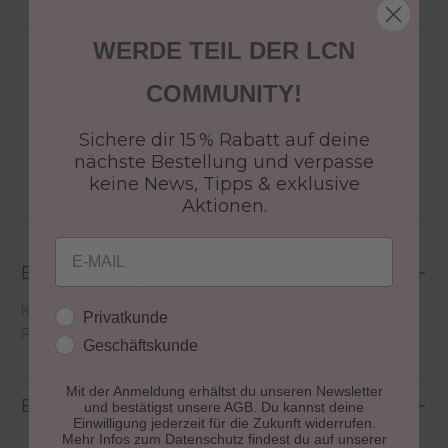
WERDE TEIL DER LCN
Versandkostenfrei ab 50€
COMMUNITY!
30 Tage Rückgaberecht
Versandfertig in 24-48h
Sichere dir 15 % Rabatt auf deine
Jetzt shoppen - bezahlen in 30 Tagen
nächste Bestellung und verpasse
keine News, Tipps & exklusive
Aktionen.
Email
Beschreibung
Klein, geblockt.
Kundengruppe
Privatkunde
Format 197 x 275 mm (B x H)
Geschäftskunde
Mit der Anmeldung erhältst du unseren Newsletter
Bewertungen
und bestätigst unsere AGB. Du kannst deine
Einwilligung jederzeit für die Zukunft widerrufen.
Mehr Infos zum Datenschutz findest du auf unserer