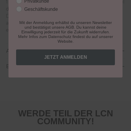
Kundengruppe
Privatkunde
1 mm und 2 mm auf und sind – wie auch der Stiel
des Spot Swirls – acetonbeständig.
Geschäftskunde
Der Stiel des 13 cm langen Spot Swirls besteht
aus lackiertem Holz, liegt gut in der Hand und
Mit der Anmeldung erhältst du unseren Newsletter
und bestätigst unsere AGB. Du kannst deine
ermöglicht ein professionelles Arbeiten
Einwilligung jederzeit für die Zukunft widerrufen.
Mehr Infos zum Datenschutz findest du auf unserer
Website.
Anwendung
JETZT ANMELDEN
Bewertungen
WERDE TEIL DER LCN
COMMUNITY!