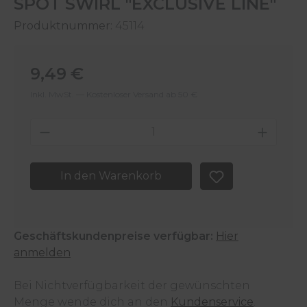
SPOT SWIRL "EXCLUSIVE LINE"
Produktnummer:
45114
Regulärer Preis:
9,49 €
Inkl. MwSt. — Kostenloser Versand ab 50 €
Produkt Anzahl: Gib den gewünschten 
In den Warenkorb
Geschäftskundenpreise verfügbar:
Hier
anmelden
Bei Nichtverfügbarkeit der gewünschten
Menge wende dich an den
Kundenservice
.