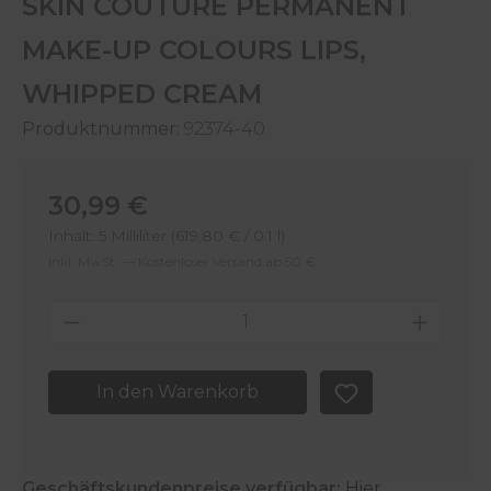
SKIN COUTURE PERMANENT
MAKE-UP COLOURS LIPS,
WHIPPED CREAM
Produktnummer:
92374-40
Regulärer Preis:
30,99 €
Inhalt:
5 Milliliter
(619,80 € / 0.1 l)
Inkl. MwSt. — Kostenloser Versand ab 50 €
Produkt Anzahl: Gib den gewünschten 
In den Warenkorb
Geschäftskundenpreise verfügbar:
Hier