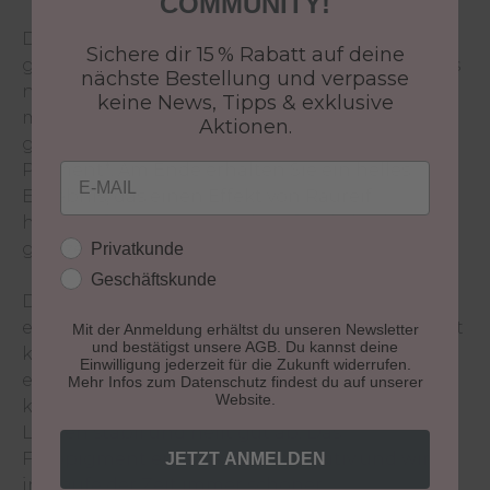
COMMUNITY!
Die Lippen wirken hell und ähneln einem
Sichere dir 15 % Rabatt auf deine
glänzenden Diamanten. Die Grundidee ist, dass
nächste Bestellung und verpasse
nicht nur eine Farbe verwendet wird, sondern
keine News, Tipps & exklusive
mehrere Ebenen mit unterschiedlichen Farben
Aktionen.
geschaffen werden: Hauptfarbe + weißem
Email
Pigment*. Am Ende erhalten Sie ein helles
Ergebnis, das einen Effekt von Raureif
hervorruft. Die Lippen sehen frisch, leicht und
Kundengruppe
glänzend aus.
Privatkunde
Geschäftskunde
Die Haltbarkeit beträgt ca. 1,5 – 2 Jahre. Durch
ein oberflächliches Schattieren der Farbe, findet
Mit der Anmeldung erhältst du unseren Newsletter
und bestätigst unsere AGB. Du kannst deine
keine Traumatisierung der Lippe statt, sodass
Einwilligung jederzeit für die Zukunft widerrufen.
eine perfekte Abheilung gewährleistet werden
Mehr Infos zum Datenschutz findest du auf unserer
Website.
kann. Vor allem aber bleibt das Pigment in den
Lippen stabil und heilt gut ab. Das
Farbpigment entwickelt sich positiv und wird
JETZT ANMELDEN
im Laufe der Zeit immer schöner.