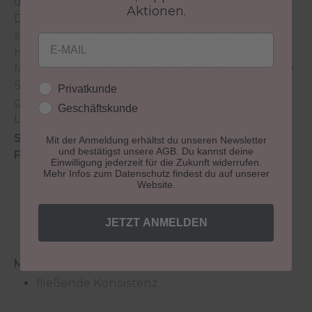
den LCN-Sealant als letzte Komponente einer
Aktionen.
Drei-Phasen-Anwendung. Tragen Sie dazu
zuerst den LCN-Bonder, einen lichthärtenden
Email
Haftlack, auf und danach LCN-Sculpture für die
Modellage des Nagels. Im Anschluss können Sie
Sealant für ein hochglänzendes Finish satt und
Kundengruppe
Privatkunde
gleichmäßig auftragen und im
Geschäftskunde
Lichthärtungsgerät aushärten.
Sie erhalten den LCN Sealant in folgenden
Mit der Anmeldung erhältst du unseren Newsletter
und bestätigst unsere AGB. Du kannst deine
Farbvarianten:
Einwilligung jederzeit für die Zukunft widerrufen.
clear
Mehr Infos zum Datenschutz findest du auf unserer
Website.
pink
opak
JETZT ANMELDEN
pastel
Modelliereigenschaft:
fließende Konsistenz