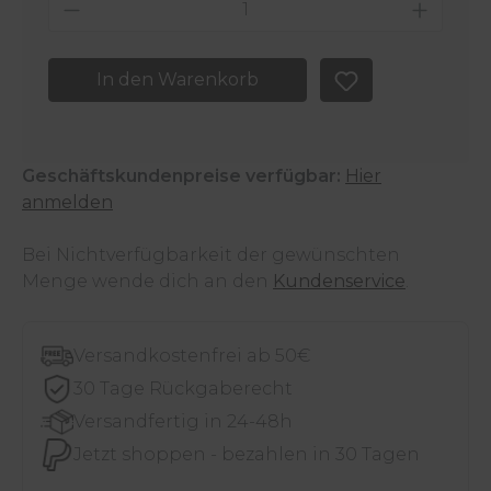
Produkt Anzahl: Gib den gewünschten 
In den Warenkorb
Geschäftskundenpreise verfügbar:
Hier
anmelden
Bei Nichtverfügbarkeit der gewünschten
Menge wende dich an den
Kundenservice
.
Versandkostenfrei ab 50€
30 Tage Rückgaberecht
Versandfertig in 24-48h
Jetzt shoppen - bezahlen in 30 Tagen