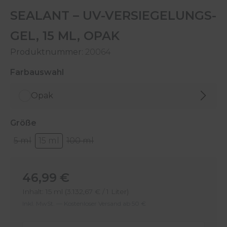
SEALANT – UV-VERSIEGELUNGS-
GEL, 15 ML, OPAK
Produktnummer:
20064
auswählen
Farbauswahl
Opak
auswählen
Größe
5 ml
15 ml
100 ml
Regulärer Preis:
46,99 €
Inhalt:
15 ml
(3.132,67 € / 1 Liter)
Inkl. MwSt. — Kostenloser Versand ab 50 €